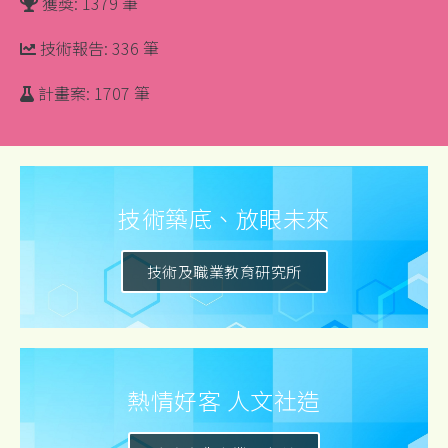
獲獎: 1379 筆
技術報告: 336 筆
計畫案: 1707 筆
技術築底、放眼未來
技術及職業教育研究所
熱情好客 人文社造