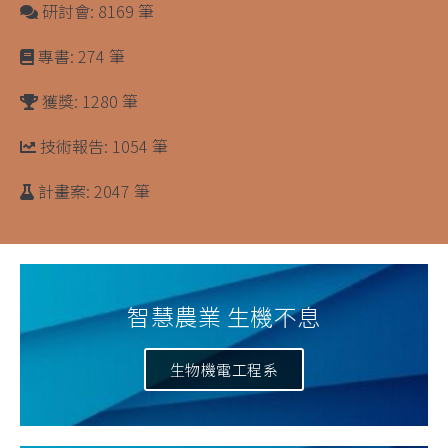
研討會: 8169 筆
專書: 274 筆
獲獎: 1280 筆
技術報告: 1054 筆
計畫案: 2047 筆
智慧農業 生機不息
生物機電工程系