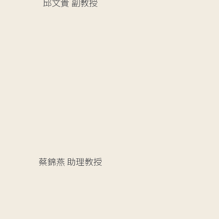
邱文貴
副教授
蔡錦燕
助理教授