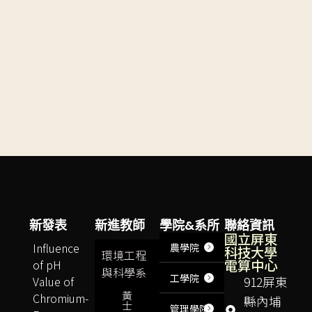
新發表
新進教師
學院&系所
聯絡資訊
國立屏東
Influence
農學院
科技大學
環境工程
電算中心
of pH
與科學系
工學院
Value of
912屏東
黃
Chromium-
縣內埔
士
管理學院