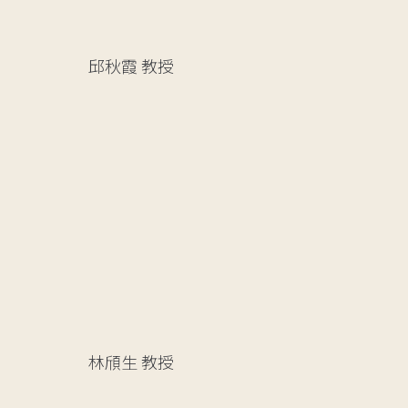
邱秋霞
教授
林頎生
教授