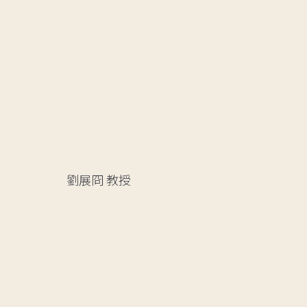
劉展冏
教授