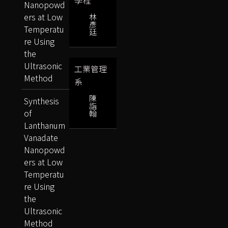
學程
Nanopowd
ers at Low
林
彥
Temperatu
廷
re Using
the
Ultrasonic
工業管理
Method
系
陳
Synthesis
詣
of
翰
Lanthanum
Vanadate
Nanopowd
ers at Low
Temperatu
re Using
the
Ultrasonic
Method