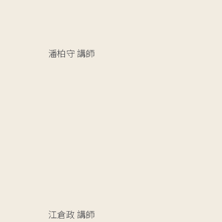
潘柏守
講師
江倉政
講師