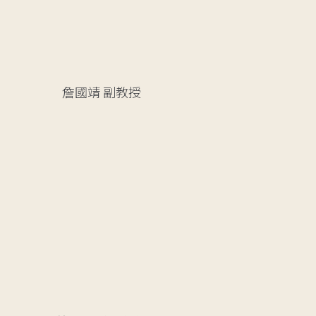
詹國靖
副教授