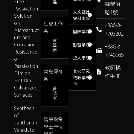
Free
偉
鄉學府
Passivation
路1號
人文暨社
Solution
會科學院
on
社會工作
+886-8-
Microstruct
系
國際學院
7703202
ure and
陳
Corrosion
獸醫學院
翠
+886-8-
臻
Resistance
7740165
達人學院
of
Passivation
教師操
幼兒保育
其它研究
Film on
作手冊
或教學單
系
Hot-Dip
位
Galvanized
曾
鴻
Surfaces
家
Synthesis
of
智慧機電
Lanthanum
學士學位
Vanadate