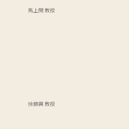
馬上閔
教授
徐錦興
教授