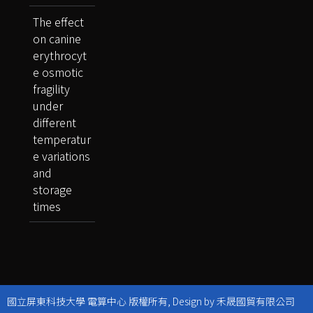
The effect
on canine
erythrocyt
e osmotic
fragility
under
different
temperatur
e variations
and
storage
times
國立屏東科技大學 電算中心 版權所有, Design by 禾晟國貿有限公司