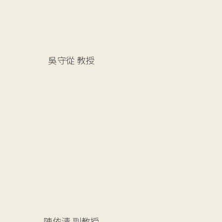
吳守從
教授
陳依清
副教授