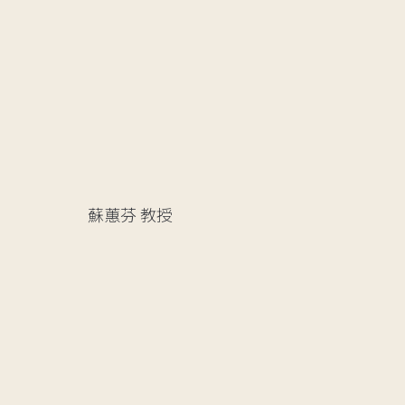
蘇蕙芬
教授