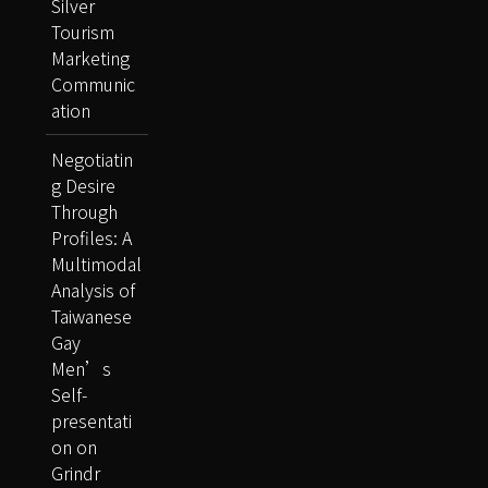
Silver
Tourism
Marketing
Communic
ation
Negotiatin
g Desire
Through
Profiles: A
Multimodal
Analysis of
Taiwanese
Gay
Men’s
Self-
presentati
on on
Grindr