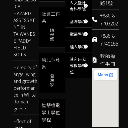
路1號
人文暨社
ICAL
會科學院
HAZARD
社會工作
+886-8-
ASSESSME
系
國際學院
7703202
NT IN
陳
TAIWANES
獸醫學院
翠
+886-8-
臻
E PADDY
7740165
達人學院
FIELD
SOILS
教師操
幼兒保育
其它研究
作手冊
或教學單
系
Heredity of
位
angel wing
曾
鴻
and growth
家
performan
ce in White
Roman
智慧機電
geese
學士學位
學程
Effect of