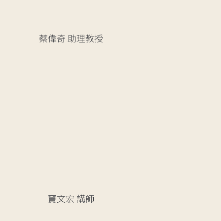
蔡偉奇
助理教授
竇文宏
講師