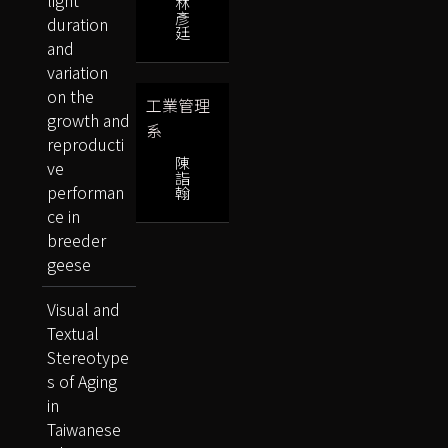
light
林
彥
duration
廷
and
variation
on the
工業管理
growth and
系
reproducti
陳
ve
詣
performan
翰
ce in
breeder
geese
Visual and
Textual
Stereotype
s of Aging
in
Taiwanese