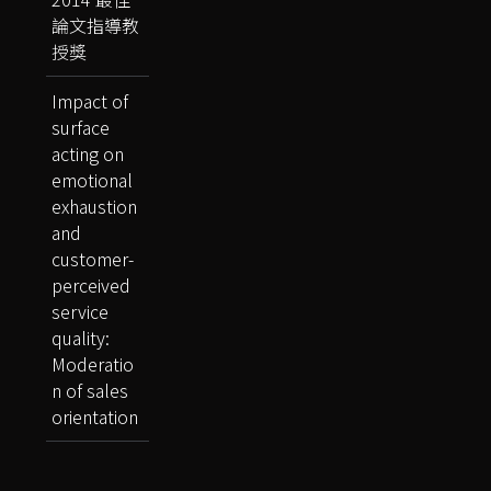
論文指導教
授獎
Impact of
surface
acting on
emotional
exhaustion
and
customer-
perceived
service
quality:
Moderatio
n of sales
orientation