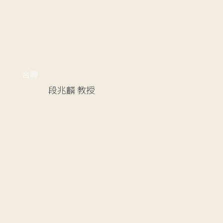
合聘
段兆麟
教授