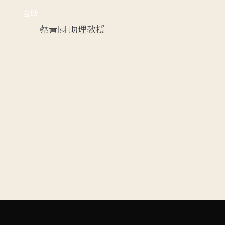
合聘
蔡青園
助理教授