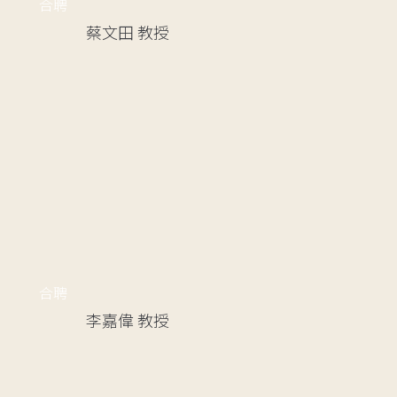
合聘
蔡文田
教授
合聘
李嘉偉
教授