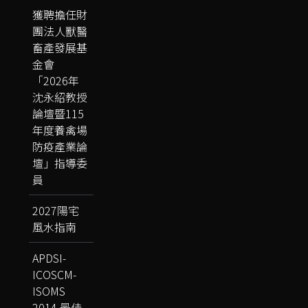
獲聘擔任財
團法人獸醫
畜產發展基
金會
「2026年
沈永紹教授
論壇暨115
年度養禽場
防疫產業論
壇」指導委
員
2027陽宅
風水指南
APDSI-
ICOSCM-
ISOMS
2014 最佳