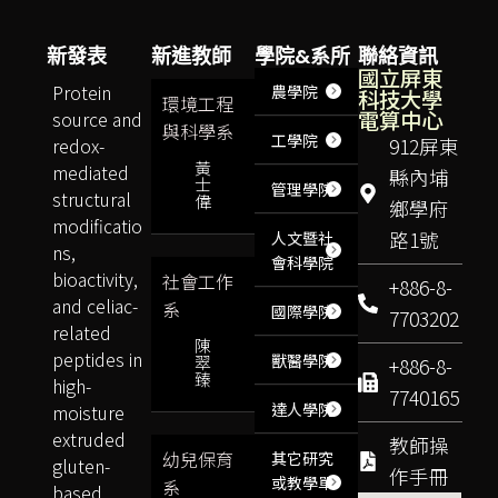
新發表
新進教師
學院&系所
聯絡資訊
國立屏東
Protein
農學院
科技大學
環境工程
電算中心
source and
與科學系
工學院
redox-
912屏東
黃
mediated
縣內埔
士
管理學院
structural
偉
鄉學府
modificatio
路1號
人文暨社
ns,
會科學院
bioactivity,
社會工作
+886-8-
and celiac-
系
國際學院
7703202
related
陳
peptides in
獸醫學院
翠
+886-8-
臻
high-
7740165
達人學院
moisture
extruded
教師操
幼兒保育
其它研究
gluten-
作手冊
或教學單
系
based