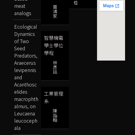
位
meat
曾
鴻
analogs
家
Ecological
Dynamics
智慧機電
of Two
學士學位
Seed
學程
Predators,
Araecerus
林
彥
levipennis
廷
and
Acanthosc
elides
工業管理
macrophth
系
almus, on
陳
Leucaena
詣
翰
leucoceph
ala