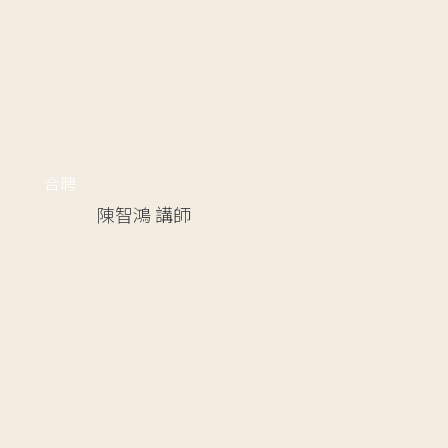
合聘
陳智鴻
講師