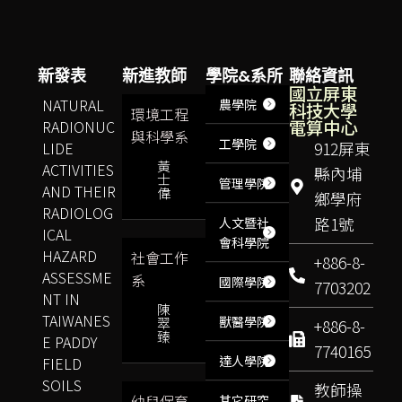
新發表
新進教師
學院&系所
聯絡資訊
國立屏東
NATURAL
農學院
科技大學
環境工程
電算中心
RADIONUC
與科學系
工學院
LIDE
912屏東
黃
ACTIVITIES
縣內埔
士
管理學院
AND THEIR
偉
鄉學府
RADIOLOG
路1號
人文暨社
ICAL
會科學院
HAZARD
社會工作
+886-8-
ASSESSME
系
國際學院
7703202
NT IN
陳
TAIWANES
獸醫學院
翠
+886-8-
臻
E PADDY
7740165
達人學院
FIELD
SOILS
教師操
幼兒保育
其它研究