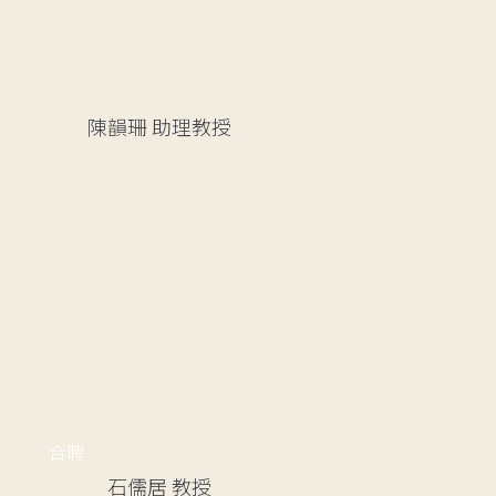
陳韻珊
助理教授
合聘
石儒居
教授