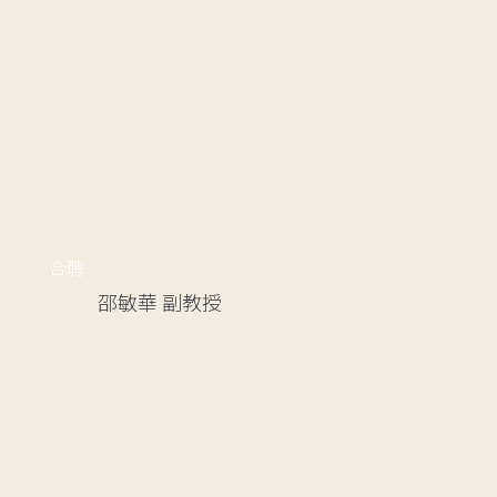
合聘
邵敏華
副教授