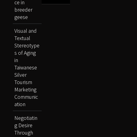
ce in
breeder
geese
Visual and
Textual
Stereotype
s of Aging
in
Taiwanese
Silver
Tourism
Marketing
Communic
ation
Negotiatin
g Desire
Through