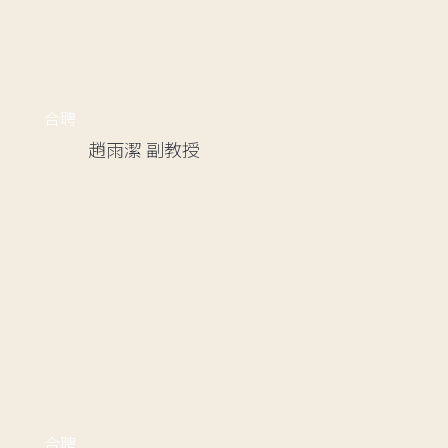
合聘
趙雨潔
副教授
合聘