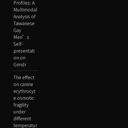
Profiles: A
Multimodal
Analysis of
Taiwanese
Gay
Men’s
Self-
presentati
on on
Grindr
The effect
on canine
erythrocyt
e osmotic
fragility
under
different
temperatur