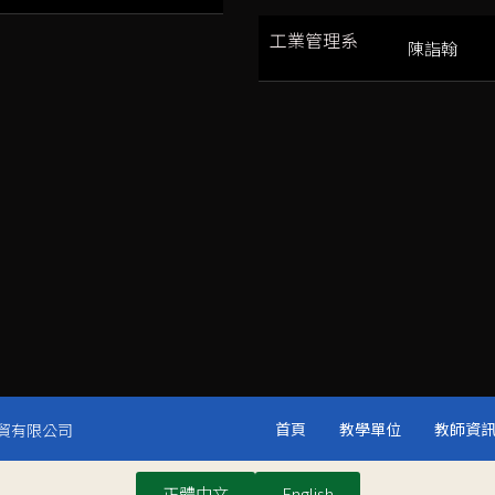
工業管理系
陳詣翰
首頁
教學單位
教師資
晟國貿有限公司
正體中文
English