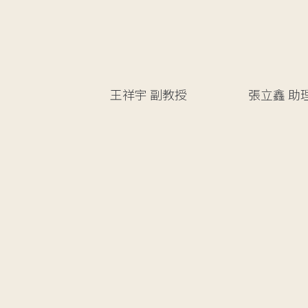
王祥宇
副教授
張立鑫
助