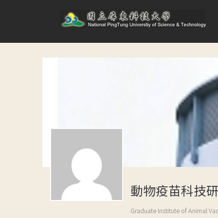
動物疫苗科技
Graduate Institute of Animal V