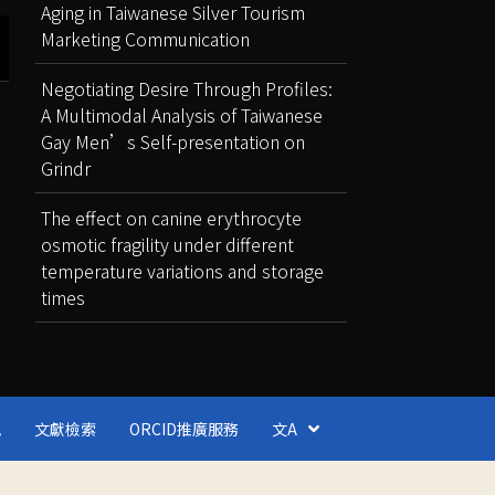
Aging in Taiwanese Silver Tourism
Marketing Communication
Negotiating Desire Through Profiles:
A Multimodal Analysis of Taiwanese
Gay Men’s Self-presentation on
Grindr
The effect on canine erythrocyte
osmotic fragility under different
temperature variations and storage
times
訊
文獻檢索
ORCID推廣服務
文A