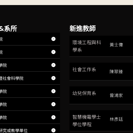
&系所
新進教師
院
環境工程與科
黃士偉
學系
院
學院
社會工作系
陳翠臻
暨社會科學院
學院
幼兒保育系
曾鴻家
學院
智慧機電學士
學院
林彥廷
學位學程
研究或教學單位