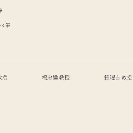
筆
83 筆
教授
楊忠達
教授
鍾曜吉
教授