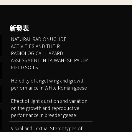
新發表
NATURAL RADIONUCLIDE
ACTIVITIES AND THEIR
RADIOLOGICAL HAZARD
ASSESSMENT IN TAIWANESE PADDY
FIELD SOILS
Heredity of angel wing and growth
performance in White Roman geese
Effect of light duration and variation
on the growth and reproductive
performance in breeder geese
Visual and Textual Stereotypes of