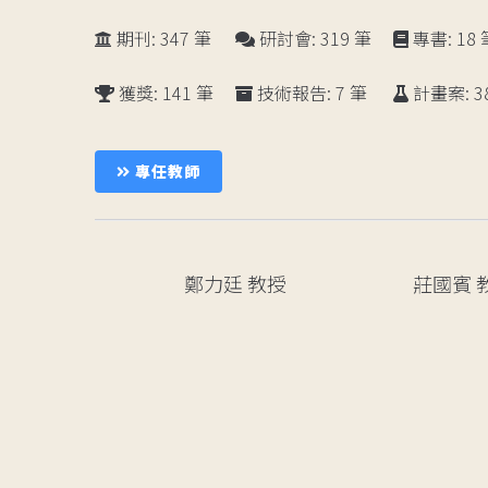
期刊: 347 筆
研討會: 319 筆
專書: 18 
獲獎: 141 筆
技術報告: 7 筆
計畫案: 3
成
專任教師
員
鄭力廷
教授
莊國賓