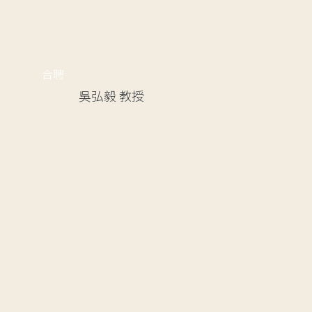
合聘
吳弘毅
教授