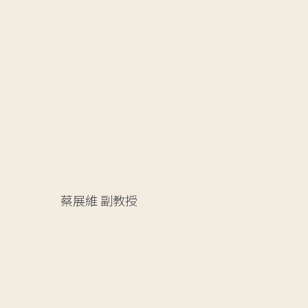
蔡展維
副教授