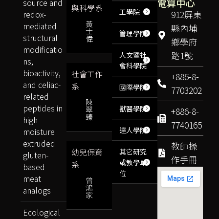
電算中心
source and
與科學系
工學院
redox-
912屏東
黃
mediated
縣內埔
士
管理學院
structural
偉
鄉學府
modificatio
路1號
人文暨社
ns,
會科學院
bioactivity,
社會工作
+886-8-
and celiac-
系
國際學院
7703202
related
陳
peptides in
獸醫學院
翠
+886-8-
臻
high-
7740165
達人學院
moisture
extruded
教師操
幼兒保育
其它研究
gluten-
作手冊
或教學單
系
based
位
meat
曾
鴻
analogs
家
Ecological