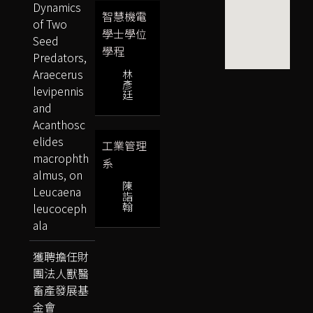
Dynamics
智慧機電
of Two
學士學位
Seed
學程
Predators,
Araecerus
林
彥
levipennis
廷
and
Acanthosc
elides
工業管理
macrophth
系
almus, on
陳
Leucaena
詣
翰
leucoceph
ala
獲聘擔任財
團法人獸醫
畜產發展基
金會