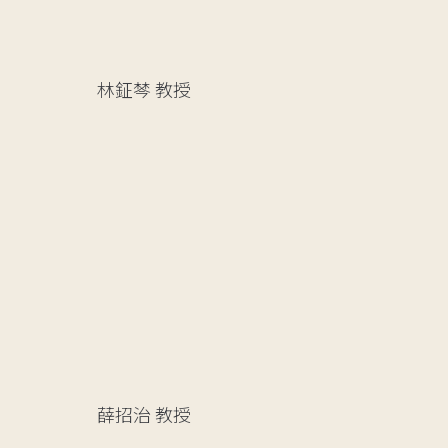
林鉦棽
教授
薛招治
教授