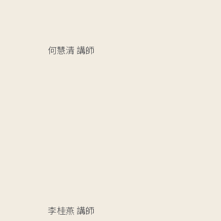
何慧清
講師
李桂燕
講師