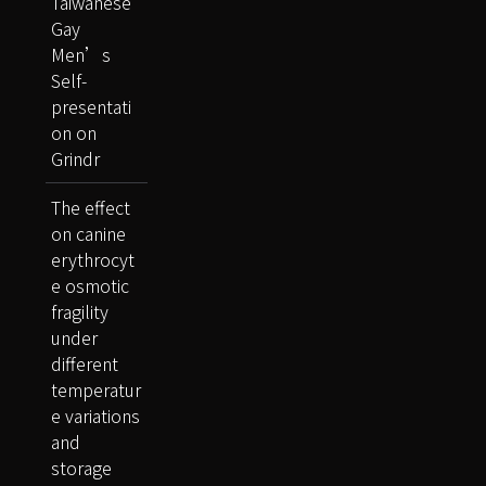
Taiwanese
Gay
Men’s
Self-
presentati
on on
Grindr
The effect
on canine
erythrocyt
e osmotic
fragility
under
different
temperatur
e variations
and
storage