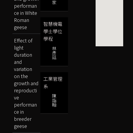
家
performan
ce in White
Roman
智慧機電
geese
學士學位
學程
Effect of
light
林
彥
duration
廷
and
variation
on the
工業管理
growth and
系
reproducti
陳
ve
詣
performan
翰
ce in
breeder
geese