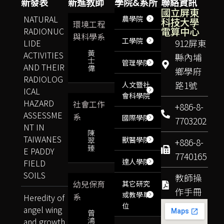
新發表
新進教師
學院&系所
聯絡資訊
國立屏東
NATURAL
農學院
科技大學
環境工程
電算中心
RADIONUC
與科學系
工學院
LIDE
912屏東
黃
ACTIVITIES
縣內埔
士
管理學院
AND THEIR
偉
鄉學府
RADIOLOG
路1號
人文暨社
ICAL
會科學院
HAZARD
社會工作
+886-8-
ASSESSME
系
國際學院
7703202
NT IN
陳
TAIWANES
獸醫學院
翠
+886-8-
臻
E PADDY
7740165
達人學院
FIELD
SOILS
教師操
幼兒保育
其它研究
作手冊
或教學單
系
Heredity of
位
angel wing
曾
鴻
and growth