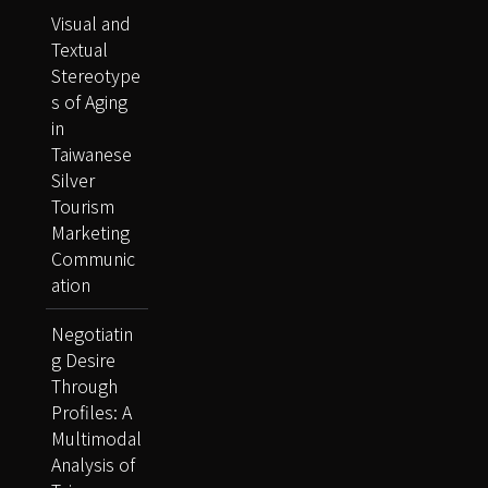
Visual and
Textual
Stereotype
s of Aging
in
Taiwanese
Silver
Tourism
Marketing
Communic
ation
Negotiatin
g Desire
Through
Profiles: A
Multimodal
Analysis of