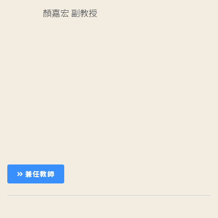
顏嘉宏
副教授
兼任教師