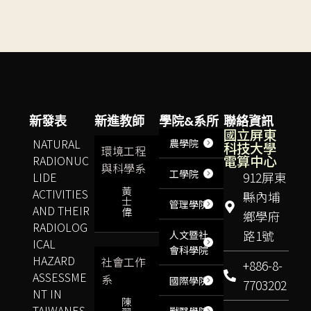
新發表
新進教師
學院&系所
聯絡資訊
國立屏東
NATURAL
農學院
科技大學
環境工程
電算中心
RADIONUC
與科學系
工學院
LIDE
912屏東
黃
ACTIVITIES
縣內埔
士
管理學院
AND THEIR
偉
鄉學府
RADIOLOG
路1號
人文暨社
ICAL
會科學院
HAZARD
社會工作
+886-8-
ASSESSME
系
國際學院
7703202
NT IN
陳
TAIWANES