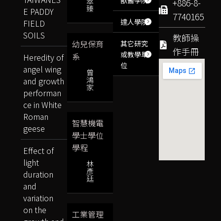
獸醫學院
翠
+886-8-
臻
E PADDY
7740165
達人學院
FIELD
SOILS
教師操
幼兒保育
其它研究
作手冊
或教學單
系
Heredity of
位
angel wing
曾
鴻
and growth
家
performan
ce in White
Roman
智慧機電
geese
學士學位
學程
Effect of
light
林
彥
duration
廷
and
variation
on the
工業管理