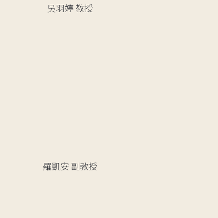
吳羽婷
教授
羅凱安
副教授