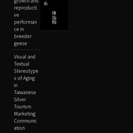
growth and
系
reproducti
陳
ve
詣
performan
翰
ce in
breeder
geese
Visual and
Textual
Stereotype
s of Aging
in
Taiwanese
Silver
Tourism
Marketing
Communic
ation