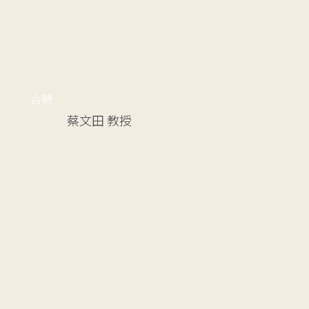
合聘
蔡文田
教授