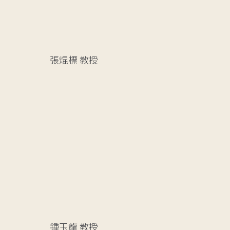
張焜標
教授
鍾玉龍
教授