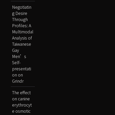
Negotiatin
g Desire
Through
Profiles: A
Multimodal
Analysis of
Taiwanese
Gay
Men’s
Self-
presentati
on on
Grindr
The effect
on canine
erythrocyt
e osmotic