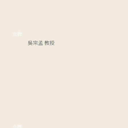
合聘
吳宗孟
教授
合聘