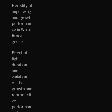
Heredity of
angel wing
and growth
performan
ce in White
Roman
geese
Effect of
light
duration
and
variation
on the
growth and
reproducti
ve
performan