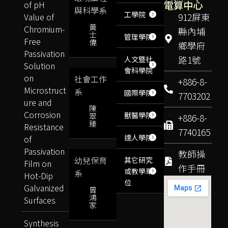
電算中心
of pH
與科學系
工學院
Value of
912屏東
黃
Chromium-
縣內埔
士
管理學院
Free
偉
鄉學府
Passivation
路1號
人文暨社
Solution
會科學院
on
社會工作
+886-8-
Microstruct
系
國際學院
7703202
ure and
陳
Corrosion
獸醫學院
翠
+886-8-
臻
Resistance
7740165
達人學院
of
Passivation
教師操
幼兒保育
其它研究
Film on
作手冊
或教學單
系
Hot-Dip
位
Galvanized
曾
鴻
Surfaces
家
Synthesis