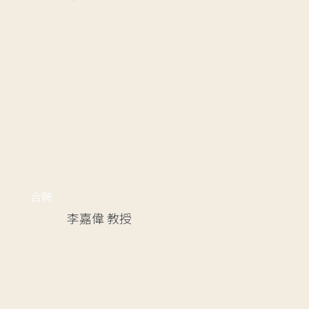
合聘
李嘉偉
教授