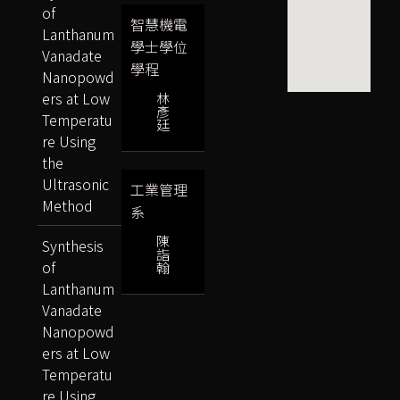
of
智慧機電
Lanthanum
學士學位
Vanadate
學程
Nanopowd
ers at Low
林
彥
Temperatu
廷
re Using
the
Ultrasonic
工業管理
Method
系
陳
Synthesis
詣
of
翰
Lanthanum
Vanadate
Nanopowd
ers at Low
Temperatu
re Using