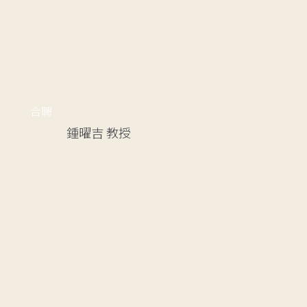
合聘
鍾曜吉
教授