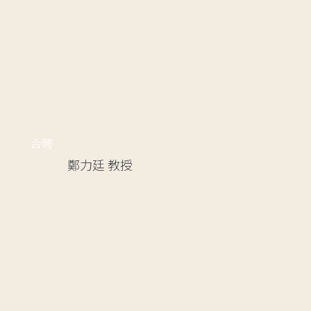
合聘
鄭力廷
教授