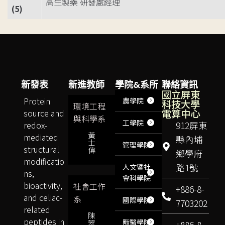
高生製藥 研發處經理
(5)
新發表
新進教師
學院&系所
聯絡資訊
國立屏東
Protein
農學院
科技大學
環境工程
電算中心
source and
與科學系
工學院
redox-
912屏東
黃
mediated
縣內埔
士
管理學院
structural
偉
鄉學府
modificatio
路1號
人文暨社
ns,
會科學院
bioactivity,
社會工作
+886-8-
and celiac-
系
國際學院
7703202
related
陳
peptides in
獸醫學院
翠
+886-8-