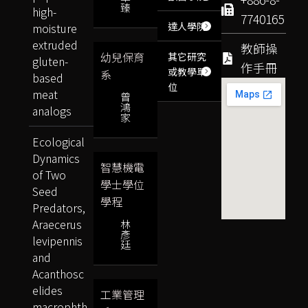
臻
high-
7740165
達人學院
moisture
extruded
教師操
幼兒保育
其它研究
gluten-
作手冊
或教學單
系
based
位
meat
曾
鴻
analogs
家
Ecological
Dynamics
智慧機電
of Two
學士學位
Seed
學程
Predators,
Araecerus
林
彥
levipennis
廷
and
Acanthosc
elides
工業管理
macrophth