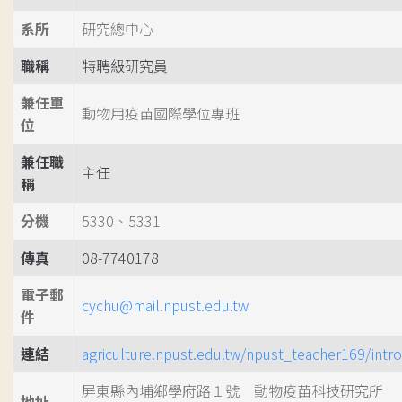
系所
研究總中心
職稱
特聘級研究員
兼任單
動物用疫苗國際學位專班
位
兼任職
主任
稱
分機
5330、5331
傳真
08-7740178
電子郵
cychu@mail.npust.edu.tw
件
連結
agriculture.npust.edu.tw/npust_teacher169/intro
屏東縣內埔鄉學府路１號 動物疫苗科技研究所
地址