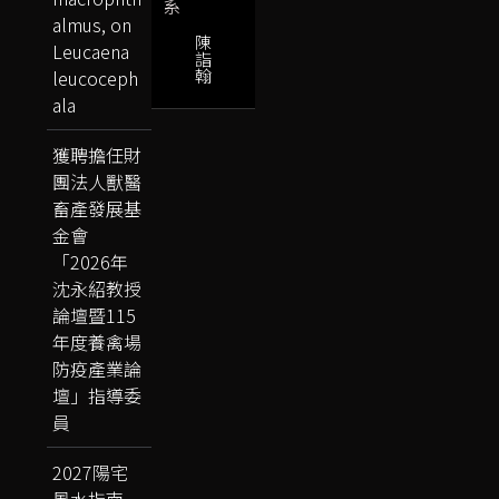
系
almus, on
陳
Leucaena
詣
翰
leucoceph
ala
獲聘擔任財
團法人獸醫
畜產發展基
金會
「2026年
沈永紹教授
論壇暨115
年度養禽場
防疫產業論
壇」指導委
員
2027陽宅
風水指南