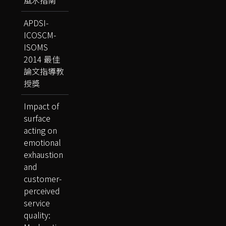
APDSI-
ICOSCM-
ISOMS
2014 最佳
論文指導教
授獎
Impact of
surface
acting on
emotional
exhaustion
and
customer-
perceived
service
quality: