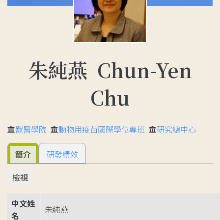
朱純燕 Chun-Yen
Chu
獸醫學院
動物用疫苗國際學位專班
研究總中心
簡介
研發績效
檢視
中文姓
朱純燕
名