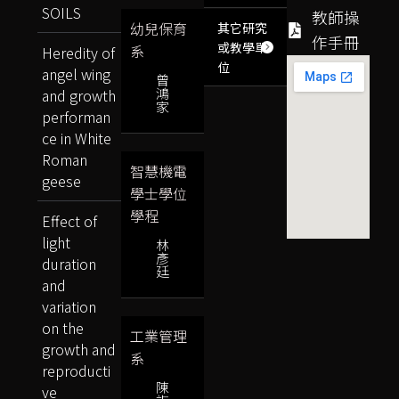
SOILS
教師操
幼兒保育
其它研究
作手冊
或教學單
系
Heredity of
位
angel wing
曾
鴻
and growth
家
performan
ce in White
Roman
智慧機電
geese
學士學位
學程
Effect of
light
林
彥
duration
廷
and
variation
on the
工業管理
growth and
系
reproducti
陳
ve