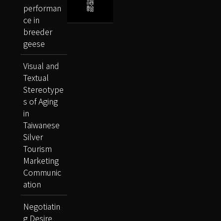
詣
performan
翰
ce in
breeder
geese
Visual and
Textual
Stereotype
s of Aging
in
Taiwanese
Silver
Tourism
Marketing
Communic
ation
Negotiatin
g Desire