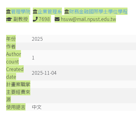
管理學院
企業管理系
財務金融國際學士學位學程
副教授
7698
hsuw@mail.npust.edu.tw
年份
2025
作者
Author
1
count
Created
2025-11-04
date
計畫案職掌
主要經費來
源
使用語言
中文