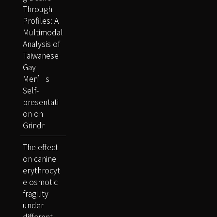
Through
Profiles: A
Multimodal
Analysis of
Taiwanese
Gay
Men’s
Self-
presentati
on on
Grindr
The effect
on canine
erythrocyt
e osmotic
fragility
under
different