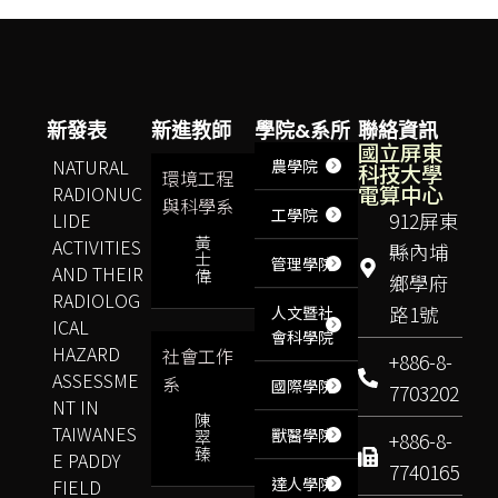
新發表
新進教師
學院&系所
聯絡資訊
國立屏東
NATURAL
農學院
科技大學
環境工程
電算中心
RADIONUC
與科學系
工學院
LIDE
912屏東
黃
ACTIVITIES
縣內埔
士
管理學院
AND THEIR
偉
鄉學府
RADIOLOG
路1號
人文暨社
ICAL
會科學院
HAZARD
社會工作
+886-8-
ASSESSME
系
國際學院
7703202
NT IN
陳
TAIWANES
獸醫學院
翠
+886-8-
臻
E PADDY
7740165
達人學院
FIELD