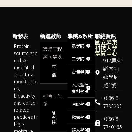
新發表
新進教師
學院&系所
聯絡資訊
國立屏東
Protein
農學院
科技大學
環境工程
電算中心
source and
與科學系
工學院
redox-
912屏東
黃
mediated
縣內埔
士
管理學院
structural
偉
鄉學府
modificatio
路1號
人文暨社
ns,
會科學院
bioactivity,
社會工作
+886-8-
and celiac-
系
國際學院
7703202
related
陳
peptides in
獸醫學院
翠
+886-8-
臻
high-
7740165
達人學院
moisture