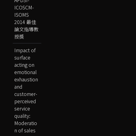
ICOSCM-
ISOMS
2014 最佳
論文指導教
授獎
Impact of
surface
acting on
emotional
exhaustion
and
customer-
perceived
service
quality:
Moderatio
n of sales