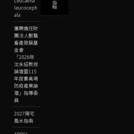
Leucaena
詣
翰
leucoceph
ala
獲聘擔任財
團法人獸醫
畜產發展基
金會
「2026年
沈永紹教授
論壇暨115
年度養禽場
防疫產業論
壇」指導委
員
2027陽宅
風水指南
APDSI-