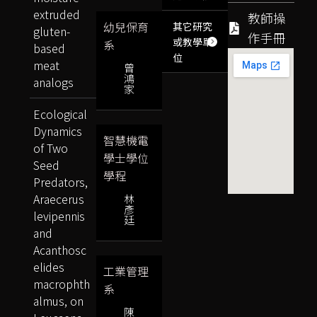
extruded
教師操
幼兒保育
其它研究
gluten-
作手冊
或教學單
系
based
位
meat
曾
鴻
analogs
家
Ecological
Dynamics
智慧機電
of Two
學士學位
Seed
學程
Predators,
Araecerus
林
彥
levipennis
廷
and
Acanthosc
elides
工業管理
macrophth
系
almus, on
陳