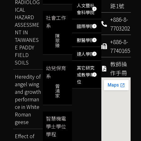
RADIOLOG
路1號
人文暨社
ICAL
會科學院
HAZARD
社會工作
+886-8-
ASSESSME
系
國際學院
7703202
NT IN
陳
TAIWANES
獸醫學院
翠
+886-8-
臻
E PADDY
7740165
達人學院
FIELD
SOILS
教師操
幼兒保育
其它研究
作手冊
或教學單
系
Heredity of
位
angel wing
曾
鴻
and growth
家
performan
ce in White
Roman
智慧機電
geese
學士學位
學程
Effect of