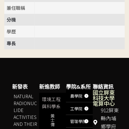
兼任職稱
分機
學歷
專長
新發表
新進教師
學院&系所
聯絡資訊
國立屏東
NATURAL
農學院
科技大學
環境工程
電算中心
RADIONUC
與科學系
工學院
LIDE
912屏東
黃
ACTIVITIES
縣內埔
士
管理學院
AND THEIR
偉
鄉學府