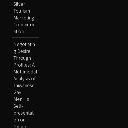
Silver
Tourism
Marketing
Communic
ation
Negotiatin
g Desire
Through
Profiles: A
Multimodal
Analysis of
Taiwanese
Gay
Men’s
Self-
presentati
on on
Grindr