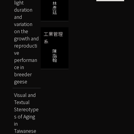
light
林
彥
duration
廷
and
variation
on the
工業管理
growth and
系
reproducti
陳
ve
詣
performan
翰
ce in
breeder
geese
Visual and
Textual
Stereotype
s of Aging
in
Taiwanese