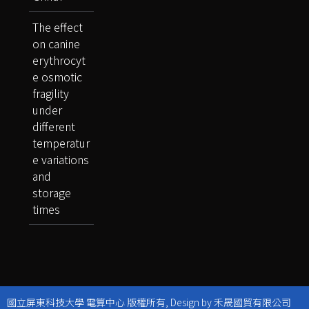
The effect
on canine
erythrocyt
e osmotic
fragility
under
different
temperatur
e variations
and
storage
times
國立屏東科技大學 電算中心 版權所有, Design by 禾晟國貿有限公司