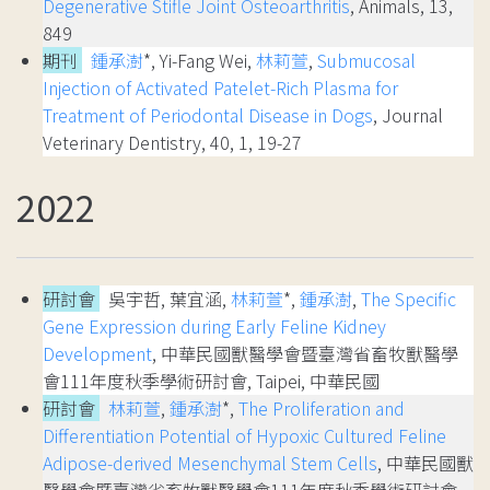
Degenerative Stifle Joint Osteoarthritis
, Animals, 13,
849
期刊
鍾承澍
*, Yi-Fang Wei,
林莉萱
,
Submucosal
Injection of Activated Patelet-Rich Plasma for
Treatment of Periodontal Disease in Dogs
, Journal
Veterinary Dentistry, 40, 1, 19-27
2022
研討會
吳宇哲, 葉宜涵,
林莉萱
*,
鍾承澍
,
The Specific
Gene Expression during Early Feline Kidney
Development
, 中華民國獸醫學會暨臺灣省畜牧獸醫學
會111年度秋季學術研討會, Taipei, 中華民國
研討會
林莉萱
,
鍾承澍
*,
The Proliferation and
Differentiation Potential of Hypoxic Cultured Feline
Adipose-derived Mesenchymal Stem Cells
, 中華民國獸