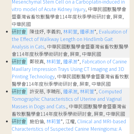
Mesenchymal Stem Cell on a Carboplatin-induced in
vitro model of Acute Kidney Injury
, 中華民國獸醫學會
暨臺灣省畜牧獸醫學會114年度秋季學術研討會, 屏東,
中華民國
研討會
陳佳妤, 李義鈞,
林莉萱
,
鍾承澍
*,
Evaluation of
the Effect of Walkway Length on Hindlimb Gait
Analysis in Cats
, 中華民國獸醫學會暨臺灣省畜牧獸醫學
會114年度秋季學術研討會, 屏東, 中華民國
研討會
鄭筱真,
林莉萱
,
鍾承澍
*,
Fabrication of Canine
Maxillary Impression Trays Using CT Imaging and 3D
Printing Technology
, 中華民國獸醫學會暨臺灣省畜牧獸
醫學會114年度秋季學術研討會, 屏東, 中華民國
研討會
許安慈, 李曉彤,
鍾承澍
,
林莉萱
*,
Computed
Tomographic Characteristics of Uterine and Vaginal
Masses in Dogs and Cats.
, 中華民國獸醫學會暨臺灣省
畜牧獸醫學會114年度秋季學術研討會, 屏東, 中華民國
研討會
施伯倫,
林莉萱
*, 江權,
Clinical and MRI-based
Characteristics of Suspected Canine Meningioma: A