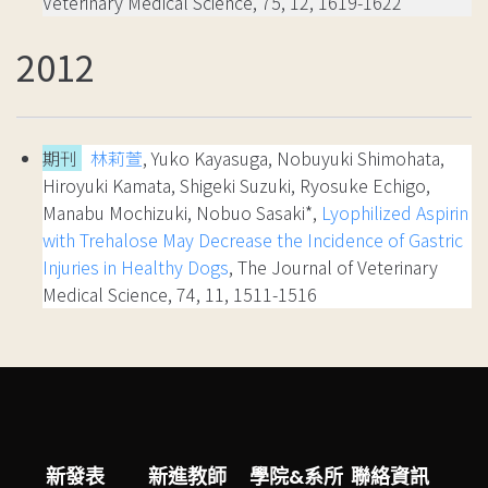
Veterinary Medical Science, 75, 12, 1619-1622
2012
期刊
林莉萱
, Yuko Kayasuga, Nobuyuki Shimohata,
Hiroyuki Kamata, Shigeki Suzuki, Ryosuke Echigo,
Manabu Mochizuki, Nobuo Sasaki*,
Lyophilized Aspirin
with Trehalose May Decrease the Incidence of Gastric
Injuries in Healthy Dogs
, The Journal of Veterinary
Medical Science, 74, 11, 1511-1516
新發表
新進教師
學院&系所
聯絡資訊