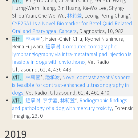
期刊
Ping-Ho Chen, Chia-Min Chung, Yen-Yun Wang,
Hurng-Wern Huang, Bin Huang, Ka-Wo Lee, Shyng-
Shiou Yuan, Che-Wei Wu,
林莉萱
, Leong-Perng Chang*,
CYP26A1 Is a Novel Biomarker for Betel Quid-Related
Oral and Pharyngeal Cancers
, Diagnostics, 10, 982
期刊
林莉萱
*, Hsien-Chieh Chiu, Ryohei Nishimura,
Reina Fujiwara,
鍾承澍
,
Computed tomographic
lymphangiography via intra-metatarsal pad injection is
feasible in dogs with chylothorax
, Vet Radiol
Ultrasound, 61, 4, 436-443
期刊
林莉萱
*,
鍾承澍
,
Novel contrast agent Visphere
is feasible for contrast-enhanced ultrasonography in
dogs
, Vet Radiol Ultrasound, 61, 4, 461-470
期刊
鍾承澍
,
李伊嘉
,
林莉萱
*,
Radiographic findings
and pathology of a dog with mercury toxicity
, Forensic
Imaging, 23, 0
2019