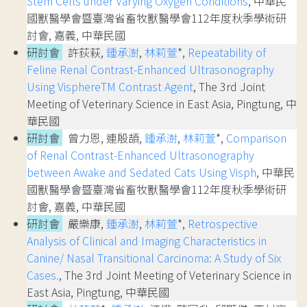
Stem Cells under Varying Oxygen Conditions
, 中華民
國獸醫學會暨臺灣省畜牧獸醫學會112年度秋季學術研
討會, 嘉義, 中華民國
研討會
許荻萩,
鍾承澍
,
林莉萱
*,
Repeatability of
Feline Renal Contrast-Enhanced Ultrasonography
Using VisphereTM Contrast Agent
, The 3rd Joint
Meeting of Veterinary Science in East Asia, Pingtung, 中
華民國
研討會
曾力恩, 連殷頡,
鍾承澍
,
林莉萱
*,
Comparison
of Renal Contrast-Enhanced Ultrasonography
between Awake and Sedated Cats Using Visph
, 中華民
國獸醫學會暨臺灣省畜牧獸醫學會112年度秋季學術研
討會, 嘉義, 中華民國
研討會
嚴樂康,
鍾承澍
,
林莉萱
*,
Retrospective
Analysis of Clinical and Imaging Characteristics in
Canine/ Nasal Transitional Carcinoma: A Study of Six
Cases.
, The 3rd Joint Meeting of Veterinary Science in
East Asia, Pingtung, 中華民國