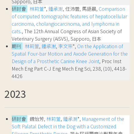
Sapporo, 日本
研討會
林莉萱
*,
鍾承澍
, 任沛蕓, 馬語晨,
Comparison
of computed tomographic features of hepatocellular
carcinoma, cholangiocarcinoma, and lymphoma in
cats.
, The 12th Annual Congress of Asian Society of
Veterinary Surgery (AiSVS), Sapporo, 日本
期刊
林莉萱
,
鍾承澍
,
李文宗
*,
On the Application of
Spatial Four-bar Motion and Axode Generation for the
Design of a Prosthetic Canine Knee Joint
, Proc Inst
Mech Eng Part C-J Eng Mech Eng Sci, 238, (10), 4418-
4426
2023
研討會
魏怡芳,
林莉萱
,
鍾承澍
*,
Management of the
Soft Palatal Defect in the Dog with a Customized
Silicone Prosthetic Device
, 第九屆福爾摩沙獸醫年會,