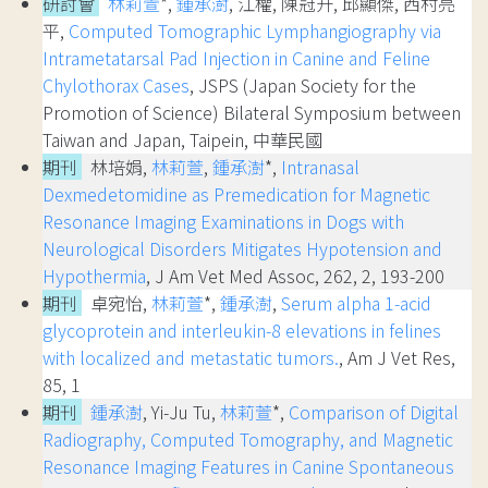
研討會
林莉萱
*,
鍾承澍
, 江權, 陳冠升, 邱顯傑, 西村亮
平,
Computed Tomographic Lymphangiography via
Intrametatarsal Pad Injection in Canine and Feline
Chylothorax Cases
, JSPS (Japan Society for the
Promotion of Science) Bilateral Symposium between
Taiwan and Japan, Taipein, 中華民國
期刊
林培娟,
林莉萱
,
鍾承澍
*,
Intranasal
Dexmedetomidine as Premedication for Magnetic
Resonance Imaging Examinations in Dogs with
Neurological Disorders Mitigates Hypotension and
Hypothermia
, J Am Vet Med Assoc, 262, 2, 193-200
期刊
卓宛怡,
林莉萱
*,
鍾承澍
,
Serum alpha 1-acid
glycoprotein and interleukin-8 elevations in felines
with localized and metastatic tumors.
, Am J Vet Res,
85, 1
期刊
鍾承澍
, Yi-Ju Tu,
林莉萱
*,
Comparison of Digital
Radiography, Computed Tomography, and Magnetic
Resonance Imaging Features in Canine Spontaneous