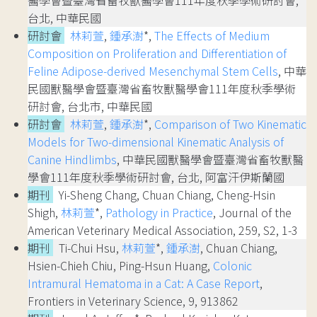
醫學會暨臺灣省畜牧獸醫學會111年度秋季學術研討會,
台北, 中華民國
研討會
林莉萱
,
鍾承澍
*,
The Effects of Medium
Composition on Proliferation and Differentiation of
Feline Adipose-derived Mesenchymal Stem Cells
, 中華
民國獸醫學會暨臺灣省畜牧獸醫學會111年度秋季學術
研討會, 台北市, 中華民國
研討會
林莉萱
,
鍾承澍
*,
Comparison of Two Kinematic
Models for Two-dimensional Kinematic Analysis of
Canine Hindlimbs
, 中華民國獸醫學會暨臺灣省畜牧獸醫
學會111年度秋季學術研討會, 台北, 阿富汗伊斯蘭國
期刊
Yi-Sheng Chang, Chuan Chiang, Cheng-Hsin
Shigh,
林莉萱
*,
Pathology in Practice
, Journal of the
American Veterinary Medical Association, 259, S2, 1-3
期刊
Ti-Chui Hsu,
林莉萱
*,
鍾承澍
, Chuan Chiang,
Hsien-Chieh Chiu, Ping-Hsun Huang,
Colonic
Intramural Hematoma in a Cat: A Case Report
,
Frontiers in Veterinary Science, 9, 913862