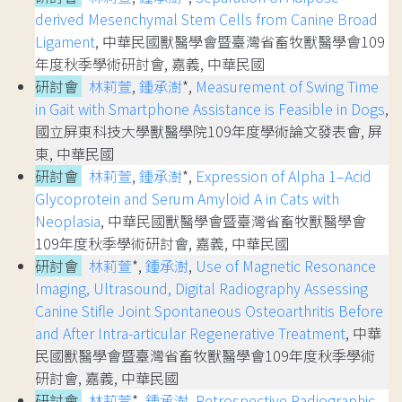
derived Mesenchymal Stem Cells from Canine Broad
Ligament
, 中華民國獸醫學會暨臺灣省畜牧獸醫學會109
年度秋季學術研討會, 嘉義, 中華民國
研討會
林莉萱
,
鍾承澍
*,
Measurement of Swing Time
in Gait with Smartphone Assistance is Feasible in Dogs
,
國立屏東科技大學獸醫學院109年度學術論文發表會, 屏
東, 中華民國
研討會
林莉萱
,
鍾承澍
*,
Expression of Alpha 1–Acid
Glycoprotein and Serum Amyloid A in Cats with
Neoplasia
, 中華民國獸醫學會暨臺灣省畜牧獸醫學會
109年度秋季學術研討會, 嘉義, 中華民國
研討會
林莉萱
*,
鍾承澍
,
Use of Magnetic Resonance
Imaging, Ultrasound, Digital Radiography Assessing
Canine Stifle Joint Spontaneous Osteoarthritis Before
and After Intra-articular Regenerative Treatment
, 中華
民國獸醫學會暨臺灣省畜牧獸醫學會109年度秋季學術
研討會, 嘉義, 中華民國
研討會
林莉萱
*,
鍾承澍
,
Retrospective Radiographic