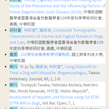
Study of the Prevalence and the Influencing Factors of
Feline Degenerative Joint Disease (2019)
, 中華民國獸
醫學會暨臺灣省畜牧獸醫學會109年度秋季學術研討會,
嘉義, 中華民國
研討會
林莉萱
*,
鍾承澍
,
Computed Tomographic
Characteristics of Uterine and Vaginal Masses in Dogs
and Cats
, 中華民國獸醫學會暨臺灣省畜牧獸醫學會109
年度秋季學術研討會, 嘉義, 中華民國
獲獎
108學年度專業教學特優教師
, 國立屏東科技大學,
中華民國
期刊
Yi-Ju Tu,
鍾承澍
,
林莉萱
*,
Using Sildenafil to
Treat a Dog with Idiopathic Megaesophagus
, Taiwan
Veterinary Journal, 46, 1, 1-6
期刊
Toshiyuki Tanaka, Hidetaka Nishida, Keiichiro
Mie, Hiroki Yamazaki,
林莉萱
, Hideo Akiyoshi*,
Assessment of hepatitis and fibrosis using Gd-EOB-
DTPA MRI in dogs
, Vet Rec Open, 7, 1