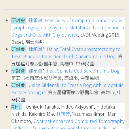
研討會
鍾承澍
,
Feasibility of Computed Tomography
Lymphangiography by Intra Metatarsal Pad Injection in
Dogs and Cats with Chylothorax
, EVDI Meeting 2019,
Basel, 瑞士聯邦
研討會
鍾承澍
*,
Using Total Cystoprostatectomy to
Treat Bladder Transitional Cell Carcinoma in a Dog
, 第
五屆福爾摩沙獸醫年會, 高雄市, 中華民國
研討會
鍾承澍
*,
Ileal Spindle Cell Sarcoma in a Dog
,
第五屆福爾摩沙獸醫年會, 高雄市, 中華民國
研討會
Using Sildenafil to Treat a Dog with Idiopathic
Megaesophagus
, 第五屆福爾摩沙獸醫年會, 高雄市, 中
華民國
期刊
Toshiyuki Tanaka, Hideo Akiyoshi*, Hidetaka
Nishida, Keichiro Mie,
林莉萱
, Yasumasa Iimori, Mari
Okamoto,
Contrast-enhanced Computed Tomography
Findings of Canine Primary Renal Tumors Including