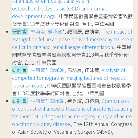
kinematic forelimbs gait analysis in
osteochondrodysplasic (OCD) and normal
development dogs.
, 中華民國獸醫學會暨臺灣省畜牧獸
醫學會113年度秋季學術研討會, 台北, 中華民國
研討會
林莉萱
,
鍾承澍
*, 羅羽辰, 曾靖童,
The impact of
Matrigel on feline adipose-derived mesenchymal stem
cell culturing and renal lineage differentiation.
, 中華民
國獸醫學會暨臺灣省畜牧獸醫學會113年度秋季學術研
討會, 台北, 中華民國
研討會
林莉萱
*,
鍾承澍
, 馬語晨, 任沛蕓,
Analysis of
computed tomography imaging features of hepatic
lesions in cats.
, 中華民國獸醫學會暨臺灣省畜牧獸醫學
會113年度秋季學術研討會, 台北, 中華民國
研討會
林莉萱
*,
鍾承澍
, 崔秀瑄, 劉鎧瑭,
Comparison
of contrast-enhanced ultrasound characteristics using
VisphereTM in dogs with acute kigney injury and acute-
on-chronic kidney disease.
, The 12th Annual Congress
of Asian Society of Veterinary Surgery (AiSVS),