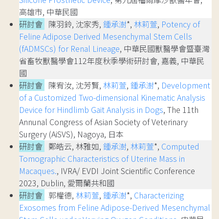
高雄市, 中華民國
研討會
陳羽鈴, 沈家秀,
鍾承澍
*,
林莉萱
,
Potency of
Feline Adipose Derived Mesenchymal Stem Cells
(fADMSCs) for Renal Lineage
, 中華民國獸醫學會暨臺灣
省畜牧獸醫學會112年度秋季學術研討會, 嘉義, 中華民
國
研討會
陳宥汝, 沈芳賢,
林莉萱
,
鍾承澍
*,
Development
of a Customized Two-dimensional Kinematic Analysis
Device for Hindlimb Gait Analysis in Dogs
, The 11th
Annunal Congress of Asian Society of Veterinary
Surgery (AiSVS), Nagoya, 日本
研討會
鄭皓云, 林雅如,
鍾承澍
,
林莉萱
*,
Computed
Tomographic Characteristics of Uterine Mass in
Macaques.
, IVRA/ EVDI Joint Scientific Conference
2023, Dublin, 愛爾蘭共和國
研討會
郭權德,
林莉萱
,
鍾承澍
*,
Characterizing
Exosomes from Feline Adipose-Derived Mesenchymal