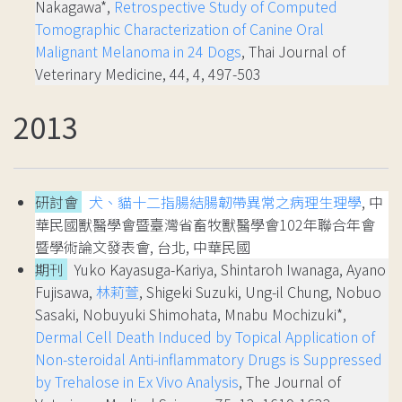
Nakagawa*,
Retrospective Study of Computed
Tomographic Characterization of Canine Oral
Malignant Melanoma in 24 Dogs
, Thai Journal of
Veterinary Medicine, 44, 4, 497-503
2013
研討會
犬、貓十二指腸結腸韌帶異常之病理生理學
, 中
華民國獸醫學會暨臺灣省畜牧獸醫學會102年聯合年會
暨學術論文發表會, 台北, 中華民國
期刊
Yuko Kayasuga-Kariya, Shintaroh Iwanaga, Ayano
Fujisawa,
林莉萱
, Shigeki Suzuki, Ung-il Chung, Nobuo
Sasaki, Nobuyuki Shimohata, Mnabu Mochizuki*,
Dermal Cell Death Induced by Topical Application of
Non-steroidal Anti-inflammatory Drugs is Suppressed
by Trehalose in Ex Vivo Analysis
, The Journal of