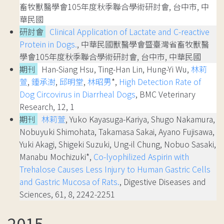
畜牧獸醫學會105年度秋季聯合學術研討會, 台中市, 中
華民國
研討會
Clinical Application of Lactate and C-reactive
Protein in Dogs.
, 中華民國獸醫學會暨臺灣省畜牧獸醫
學會105年度秋季聯合學術研討會, 台中市, 中華民國
期刊
Han-Siang Hsu, Ting-Han Lin, Hung-Yi Wu,
林莉
萱
,
鍾承澍
,
邱明堂
,
林昭男
*,
High Detection Rate of
Dog Circovirus in Diarrheal Dogs
, BMC Veterinary
Research, 12, 1
期刊
林莉萱
, Yuko Kayasuga-Kariya, Shugo Nakamura,
Nobuyuki Shimohata, Takamasa Sakai, Ayano Fujisawa,
Yuki Akagi, Shigeki Suzuki, Ung-il Chung, Nobuo Sasaki,
Manabu Mochizuki*,
Co-lyophilized Aspirin with
Trehalose Causes Less Injury to Human Gastric Cells
and Gastric Mucosa of Rats.
, Digestive Diseases and
Sciences, 61, 8, 2242-2251
2015