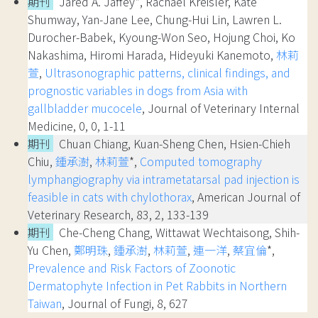
期刊
Jared A. Jaffey*, Rachael Kreisler, Kate
Shumway, Yan-Jane Lee, Chung-Hui Lin, Lawren L.
Durocher-Babek, Kyoung-Won Seo, Hojung Choi, Ko
Nakashima, Hiromi Harada, Hideyuki Kanemoto,
林莉
萱
,
Ultrasonographic patterns, clinical findings, and
prognostic variables in dogs from Asia with
gallbladder mucocele
, Journal of Veterinary Internal
Medicine, 0, 0, 1-11
期刊
Chuan Chiang, Kuan-Sheng Chen, Hsien-Chieh
Chiu,
鍾承澍
,
林莉萱
*,
Computed tomography
lymphangiography via intrametatarsal pad injection is
feasible in cats with chylothorax
, American Journal of
Veterinary Research, 83, 2, 133-139
期刊
Che-Cheng Chang, Wittawat Wechtaisong, Shih-
Yu Chen,
鄭明珠
,
鍾承澍
,
林莉萱
,
連一洋
,
蔡宜倫
*,
Prevalence and Risk Factors of Zoonotic
Dermatophyte Infection in Pet Rabbits in Northern
Taiwan
, Journal of Fungi, 8, 627