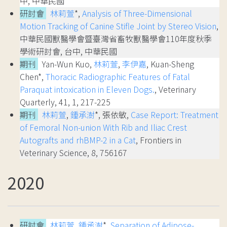
中, 中華民國
研討會
林莉萱
*,
Analysis of Three-Dimensional
Motion Tracking of Canine Stifle Joint by Stereo Vision
,
中華民國獸醫學會暨臺灣省畜牧獸醫學會110年度秋季
學術研討會, 台中, 中華民國
期刊
Yan-Wun Kuo,
林莉萱
,
李伊嘉
, Kuan-Sheng
Chen*,
Thoracic Radiographic Features of Fatal
Paraquat intoxication in Eleven Dogs.
, Veterinary
Quarterly, 41, 1, 217-225
期刊
林莉萱
,
鍾承澍
*, 張依敏,
Case Report: Treatment
of Femoral Non-union With Rib and Iliac Crest
Autografts and rhBMP-2 in a Cat
, Frontiers in
Veterinary Science, 8, 756167
2020
研討會
林莉萱
,
鍾承澍
*,
Separation of Adipose-