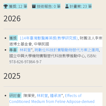
獲獎: 12 筆
技術報告: 0 筆
計畫案: 23 筆
2026
獲獎
114年臺灣獸醫菁英獎(教學研究獎)
, 財團法人李崇
道博士基金會, 中華民國
專書
林莉萱
*,
跨數位科技於實驗動物替代方案之運用
,
國立中興大學機物實驗替代科技教學推動中心, ISBN:
978-626-97864-9-7
2025
研討會
陳揮旻,
林莉萱
,
鍾承澍
*,
Effects of
Conditioned Medium from Feline Adipose-derived