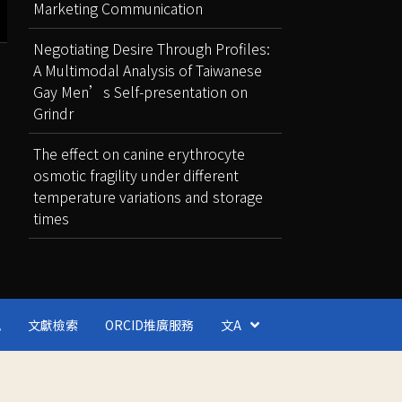
Marketing Communication
Negotiating Desire Through Profiles:
A Multimodal Analysis of Taiwanese
Gay Men’s Self-presentation on
Grindr
The effect on canine erythrocyte
osmotic fragility under different
temperature variations and storage
times
訊
文獻檢索
ORCID推廣服務
文A