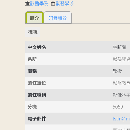
獸醫學院
獸醫學系
簡介
研發績效
檢視
中文姓名
林莉萱
系所
獸醫學
職稱
教授
兼任單位
獸醫教
兼任職稱
影像科
分機
5059
電子郵件
lslin@m