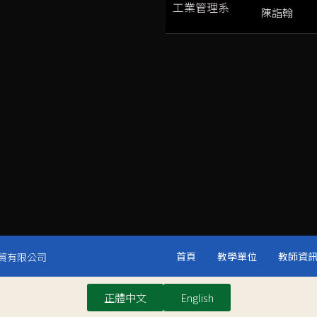
工業管理系
陳詣翰
首頁
教學單位
教師資
晟國貿有限公司
正體中文
English