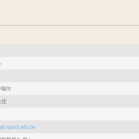
系
學醫院
主任
ail.npust.edu.tw