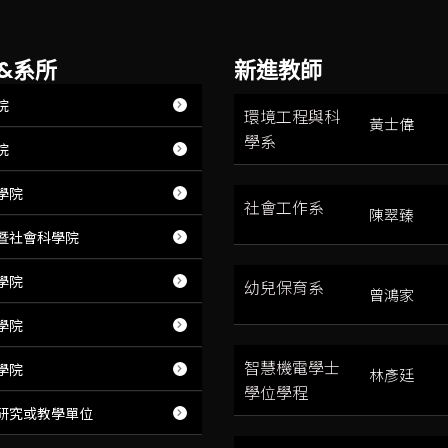
&系所
新進教師
院
環境工程與科
黃士偉
學系
院
學院
社會工作系
陳翠臻
暨社會科學院
學院
幼兒保育系
曾鴻家
學院
智慧機電學士
學院
林彥廷
學位學程
研究或教學單位