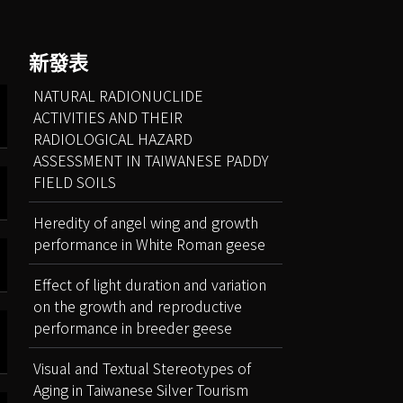
新發表
NATURAL RADIONUCLIDE
ACTIVITIES AND THEIR
RADIOLOGICAL HAZARD
ASSESSMENT IN TAIWANESE PADDY
FIELD SOILS
Heredity of angel wing and growth
performance in White Roman geese
Effect of light duration and variation
on the growth and reproductive
performance in breeder geese
Visual and Textual Stereotypes of
Aging in Taiwanese Silver Tourism