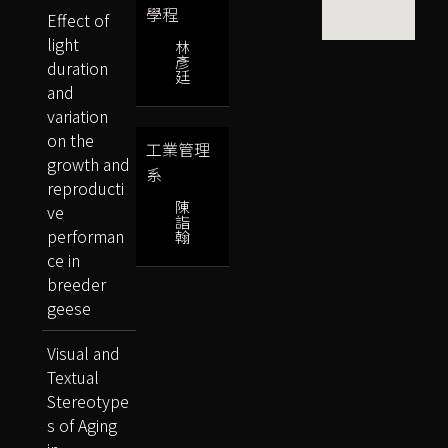
學程
Effect of
light
林
彥
duration
廷
and
variation
on the
工業管理
growth and
系
reproducti
陳
ve
詣
performan
翰
ce in
breeder
geese
Visual and
Textual
Stereotype
s of Aging