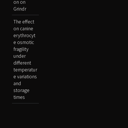
on on
Grindr
The effect
on canine
erythrocyt
e osmotic
fragility
under
different
temperatur
e variations
and
storage
times