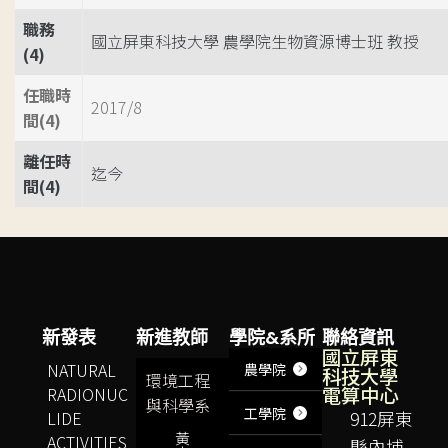
職務
國立屏東科技大學 農學院生物資源博士班 教授
(4)
任職時
2017/8
間(4)
離任時
迄今
間(4)
新發表
新進教師
學院&系所
聯絡資訊
國立屏東
NATURAL
農學院
科技大學
環境工程
電算中心
RADIONUC
與科學系
工學院
LIDE
912屏東
黃
ACTIVITIES
縣內埔