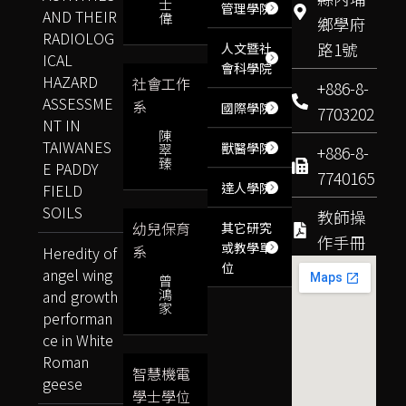
士
管理學院
AND THEIR
偉
鄉學府
RADIOLOG
路1號
人文暨社
ICAL
會科學院
HAZARD
社會工作
+886-8-
ASSESSME
系
國際學院
7703202
NT IN
陳
TAIWANES
獸醫學院
翠
+886-8-
臻
E PADDY
7740165
達人學院
FIELD
SOILS
教師操
幼兒保育
其它研究
作手冊
或教學單
系
Heredity of
位
angel wing
曾
鴻
and growth
家
performan
ce in White
Roman
智慧機電
geese
學士學位