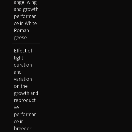
angel wing
and growth
performan
ce in White
Roman
geese
Effect of
light
duration
and
variation
on the
growth and
reproducti
ve
performan
ce in
breeder