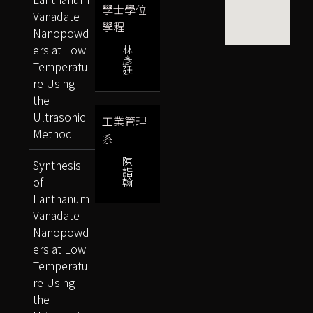
學士學位
Vanadate
學程
Nanopowd
ers at Low
林
彥
Temperatu
廷
re Using
the
Ultrasonic
工業管理
Method
系
陳
Synthesis
詣
of
翰
Lanthanum
Vanadate
Nanopowd
ers at Low
Temperatu
re Using
the