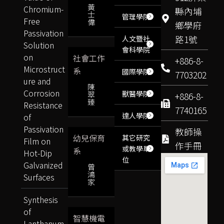
黃
Chromium-
縣內埔
士
管理學院
Free
偉
鄉學府
Passivation
路1號
人文暨社
Solution
會科學院
on
社會工作
+886-8-
Microstruct
系
國際學院
7703202
ure and
陳
Corrosion
獸醫學院
翠
+886-8-
臻
Resistance
7740165
達人學院
of
Passivation
教師操
幼兒保育
其它研究
Film on
作手冊
或教學單
系
Hot-Dip
位
Galvanized
曾
鴻
Surfaces
家
Synthesis
of
智慧機電
Lanthanum