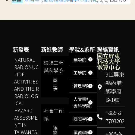
新發表
新進教師
學院&系所
聯絡資訊
國立屏東
NATURAL
農學院
科技大學
環境工程
電算中心
RADIONUC
與科學系
工學院
LIDE
912屏東
黃
ACTIVITIES
縣內埔
士
管理學院
AND THEIR
偉
鄉學府
RADIOLOG
路1號
人文暨社
ICAL
會科學院
HAZARD
社會工作
+886-8-
ASSESSME
系
國際學院
7703202
NT IN
陳
TAIWANES
獸醫學院
翠
+886-8-