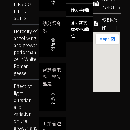
臻
E PADDY
7740165
達人學院
FIELD
SOILS
教師操
幼兒保育
其它研究
作手冊
或教學單
系
Heredity of
位
angel wing
曾
鴻
and growth
家
performan
ce in White
Roman
智慧機電
geese
學士學位
學程
Effect of
light
林
彥
duration
廷
and
variation
on the
工業管理
growth and