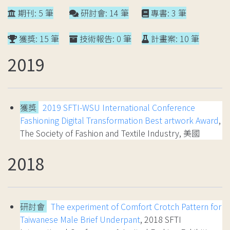
期刊: 5 筆
研討會: 14 筆
專書: 3 筆
獲獎: 15 筆
技術報告: 0 筆
計畫案: 10 筆
2019
獲獎
2019 SFTI-WSU International Conference
Fashioning Digital Transformation Best artwork Award
,
The Society of Fashion and Textile Industry, 美國
2018
研討會
The experiment of Comfort Crotch Pattern for
Taiwanese Male Brief Underpant
, 2018 SFTI