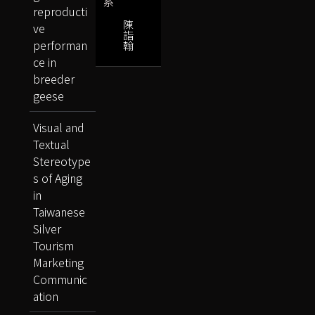
系
reproducti
陳
ve
詣
performan
翰
ce in
breeder
geese
Visual and
Textual
Stereotype
s of Aging
in
Taiwanese
Silver
Tourism
Marketing
Communic
ation