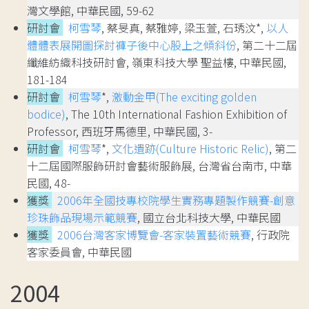
灣文學館, 中華民國, 59-62
研討會
柯雪琴
, 蔡旻真, 蔡雅婷, 梁玉萱, 石琇汶*,
以人
體體表展開圖探討褲子後中心股上之傾斜份
, 第二十二屆
纖維紡織科技研討會, 嶺東科技大學 聖益樓, 中華民國,
181-184
研討會
柯雪琴
*,
激動金甲(The exciting golden
bodice)
, The 10th International Fashion Exhibition of
Professor, 西班牙馬德里, 中華民國, 3-
研討會
柯雪琴
*,
文化遺跡(Culture Historic Relic)
, 第二
十二屆國際服飾研討會藝術服飾展, 台灣省台南市, 中華
民國, 48-
獲獎
2006年全國技專校院學生實務專題製作競賽-創意
珍珠飾品現場示範競賽
, 國立台北科技大學, 中華民國
獲獎
2006台灣客家博覽會-客家裝置藝術競賽
, 行政院
客家委員會, 中華民國
2004