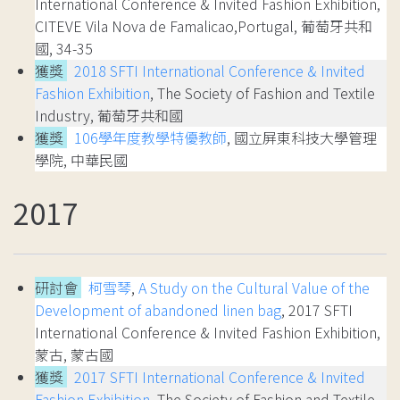
International Conference & Invited Fashion Exhibition,
CITEVE Vila Nova de Famalicao,Portugal, 葡萄牙共和
國, 34-35
獲獎
2018 SFTI International Conference & Invited
Fashion Exhibition
, The Society of Fashion and Textile
Industry, 葡萄牙共和國
獲獎
106學年度教學特優教師
, 國立屏東科技大學管理
學院, 中華民國
2017
研討會
柯雪琴
,
A Study on the Cultural Value of the
Development of abandoned linen bag
, 2017 SFTI
International Conference & Invited Fashion Exhibition,
蒙古, 蒙古國
獲獎
2017 SFTI International Conference & Invited
Fashion Exhibition
, The Society of Fashion and Textile