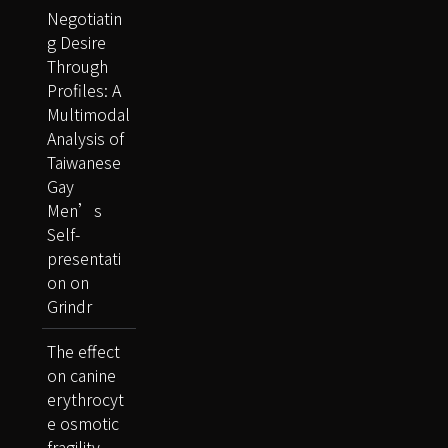
Negotiatin
g Desire
Through
Profiles: A
Multimodal
Analysis of
Taiwanese
Gay
Men’s
Self-
presentati
on on
Grindr
The effect
on canine
erythrocyt
e osmotic
fragility