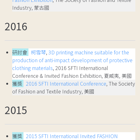
Industry, 蒙古國
2016
研討會
柯雪琴
,
3D printing machine suitable for the
production of anti-impact development of protective
clothing materials
, 2016 SFTI International
Conference & Invited Fashion Exhibition, 夏威夷, 美國
獲獎
2016 SFTI International Conference
, The Society
of Fashion and Textile Industry, 美國
2015
獲獎
2015 SFTI International Invited FASHION