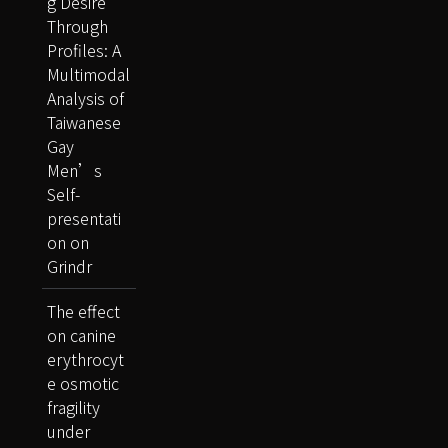
g Desire
Through
Profiles: A
Multimodal
Analysis of
Taiwanese
Gay
Men’s
Self-
presentati
on on
Grindr
The effect
on canine
erythrocyt
e osmotic
fragility
under