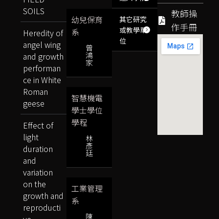
SOILS
教師操
幼兒保育
其它研究
作手冊
或教學單
系
Heredity of
位
angel wing
曾
鴻
and growth
家
performan
ce in White
Roman
智慧機電
geese
學士學位
學程
Effect of
light
林
彥
duration
廷
and
variation
on the
工業管理
growth and
系
reproducti
陳