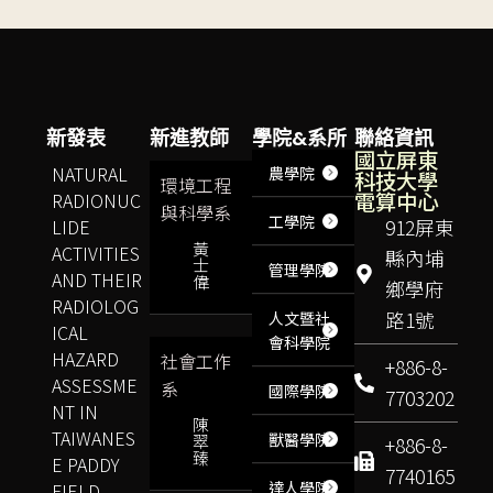
新發表
新進教師
學院&系所
聯絡資訊
國立屏東
NATURAL
農學院
科技大學
環境工程
電算中心
RADIONUC
與科學系
工學院
LIDE
912屏東
黃
ACTIVITIES
縣內埔
士
管理學院
AND THEIR
偉
鄉學府
RADIOLOG
路1號
人文暨社
ICAL
會科學院
HAZARD
社會工作
+886-8-
ASSESSME
系
國際學院
7703202
NT IN
陳
TAIWANES
獸醫學院
翠
+886-8-
臻
E PADDY
7740165
達人學院
FIELD