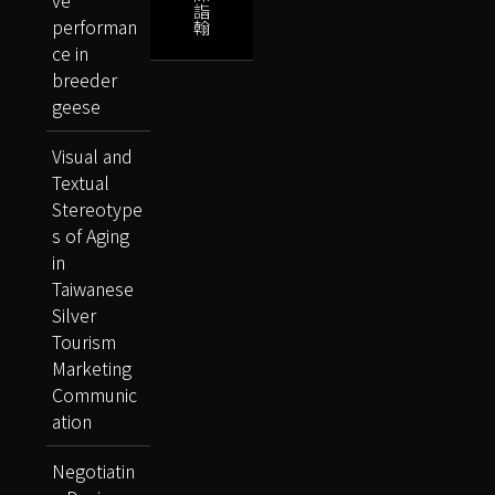
ve
詣
performan
翰
ce in
breeder
geese
Visual and
Textual
Stereotype
s of Aging
in
Taiwanese
Silver
Tourism
Marketing
Communic
ation
Negotiatin