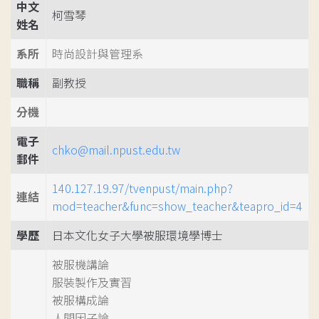
中文
柯雪琴
姓名
系所
時尚設計與管理系
職稱
副教授
分機
電子
chko@mail.npust.edu.tw
郵件
140.127.19.97/tvenpust/main.php?
連結
mod=teacher&func=show_teacher&teapro_id=4
學歷
日本文化女子大學被服環境學博士
被服機講論
服裝製作及實習
被服構成論
人間因子論