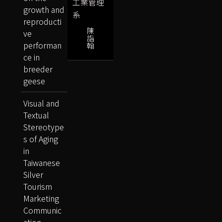
工業管理
growth and
系
reproducti
陳
ve
詣
performan
翰
ce in
breeder
geese
Visual and
Textual
Stereotype
s of Aging
in
Taiwanese
Silver
Tourism
Marketing
Communic
ation