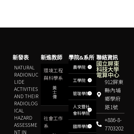
新發表
新進教師
學院&系所
聯絡資訊
國立屏東
NATURAL
農學院
科技大學
環境工程
電算中心
RADIONUC
與科學系
工學院
LIDE
912屏東
黃
ACTIVITIES
縣內埔
士
管理學院
AND THEIR
偉
鄉學府
RADIOLOG
路1號
人文暨社
ICAL
會科學院
HAZARD
社會工作
+886-8-
ASSESSME
系
國際學院
7703202
NT IN