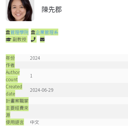
陳先郡
管理學院
企業管理系
副教授
年份
2024
作者
Author
1
count
Created
2024-06-29
date
計畫案職掌
主要經費來
源
使用語言
中文