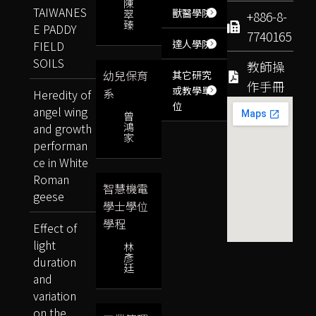
陳
TAIWANES
獸醫學院
翠
+886-8-
臻
E PADDY
7740165
達人學院
FIELD
SOILS
教師操
幼兒保育
其它研究
作手冊
或教學單
系
Heredity of
位
angel wing
曾
鴻
and growth
家
performan
ce in White
Roman
智慧機電
geese
學士學位
學程
Effect of
light
林
彥
duration
廷
and
variation
on the