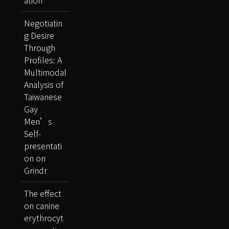
Negotiatin
g Desire
Through
Profiles: A
Multimodal
Analysis of
Taiwanese
Gay
Men’s
Self-
presentati
on on
Grindr
The effect
on canine
erythrocyt