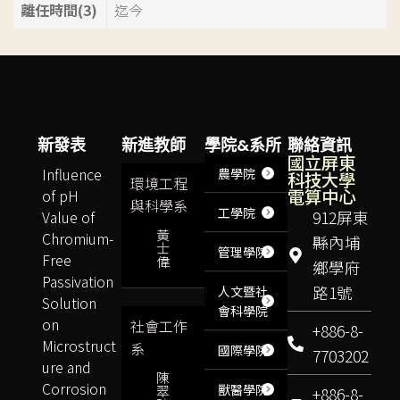
離任時間(3)
迄今
新發表
新進教師
學院&系所
聯絡資訊
國立屏東
Influence
農學院
科技大學
環境工程
電算中心
of pH
與科學系
工學院
Value of
912屏東
黃
Chromium-
縣內埔
士
管理學院
Free
偉
鄉學府
Passivation
路1號
人文暨社
Solution
會科學院
on
社會工作
+886-8-
Microstruct
系
國際學院
7703202
ure and
陳
Corrosion
獸醫學院
翠
+886-8-