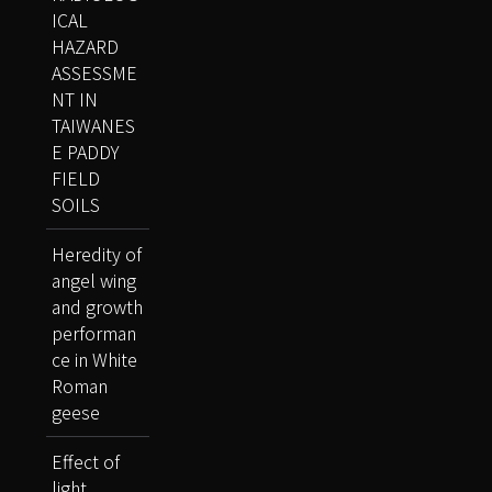
ICAL
HAZARD
ASSESSME
NT IN
TAIWANES
E PADDY
FIELD
SOILS
Heredity of
angel wing
and growth
performan
ce in White
Roman
geese
Effect of
light