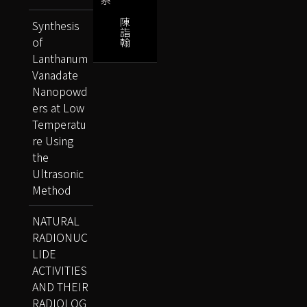
陳
Synthesis
詣
of
翰
Lanthanum
Vanadate
Nanopowd
ers at Low
Temperatu
re Using
the
Ultrasonic
Method
NATURAL
RADIONUC
LIDE
ACTIVITIES
AND THEIR
RADIOLOG