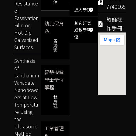
臻
Resistance
7740165
達人學院
of
Passivation
教師操
幼兒保育
其它研究
Film on
作手冊
或教學單
系
Hot-Dip
位
Galvanized
曾
鴻
Surfaces
家
Synthesis
of
智慧機電
Lanthanum
學士學位
Vanadate
學程
Nanopowd
ers at Low
林
彥
Temperatu
廷
re Using
the
Ultrasonic
工業管理
Method
系