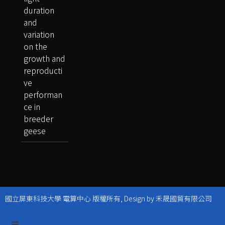
duration
and
variation
on the
growth and
reproducti
ve
performan
ce in
breeder
geese
國立屏東科技大學 電算中心 版權所有, Design by 禾晟國貿有限公司