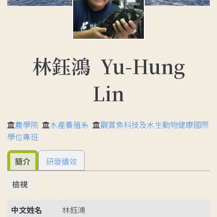
林鈺鴻 Yu-Hung
Lin
農學院
水產養殖系
觀賞魚科技及水生動物健康國際
學位專班
簡介
研發績效
檢視
中文姓名
林鈺鴻