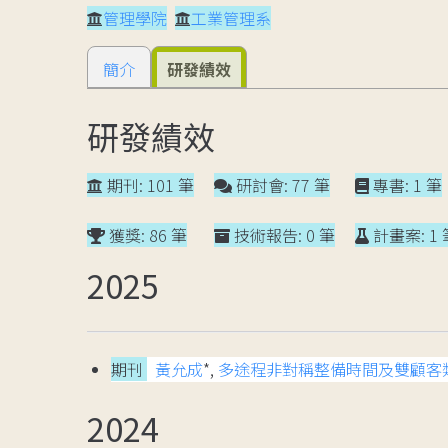
管理學院
工業管理系
簡介
研發績效
研發績效
期刊: 101 筆
研討會: 77 筆
專書: 1 筆
獲獎: 86 筆
技術報告: 0 筆
計畫案: 1 
2025
期刊
黃允成
*,
多途程非對稱整備時間及雙顧客
2024