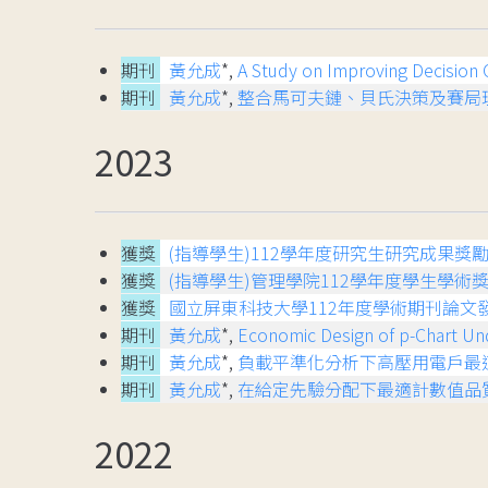
期刊
黃允成
*,
A Study on Improving Decision 
期刊
黃允成
*,
整合馬可夫鏈、貝氏決策及賽局
2023
獲獎
(指導學生)112學年度研究生研究成果獎勵
獲獎
(指導學生)管理學院112學年度學生學術獎
獲獎
國立屏東科技大學112年度學術期刊論文
期刊
黃允成
*,
Economic Design of p-Chart Und
期刊
黃允成
*,
負載平準化分析下高壓用電戶最
期刊
黃允成
*,
在給定先驗分配下最適計數值品
2022