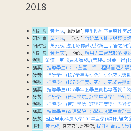
2018
研討會
黃允成
, 張欣頤*,
產能限制下易腐性商
研討會
黃允成
, 丁儀安*,
傳統單次抽樣與經濟
研討會
黃允成
,
應用影像識別於線上品管之研
研討會
黃允成
*, 丁儀安,
應用人工智慧於多機
獲獎
榮獲「第19屆永續發展管理研討會」最佳
獲獎
(指導學生)2017全國工業工程與管理大
獲獎
(指導學生)107學年度研究生研究成果獎勵
獲獎
(指導學生)107學年度研究生研究成果獎勵
獲獎
(指導學生)107學年度學生實務專題製作
獲獎
(指導學生)管理學院107學年度學生學術獎
獲獎
(指導學生)管理學院107學年度學生學術獎
獲獎
(指導學生)管理學院106學年度學生實務
獲獎
國立屏東科技大學107年度學術期刊論文
期刊
黃允成
, 陳奕安*, 邱明傑,
提升組合式人員