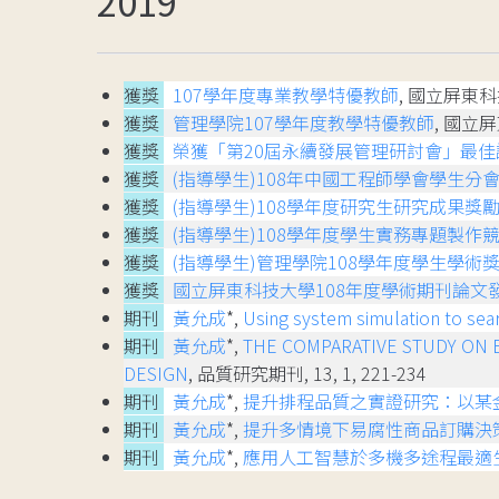
2019
獲獎
107學年度專業教學特優教師
, 國立屏東
獲獎
管理學院107學年度教學特優教師
, 國立
獲獎
榮獲「第20屆永續發展管理研討會」最佳
獲獎
(指導學生)108年中國工程師學會學生分
獲獎
(指導學生)108學年度研究生研究成果獎勵
獲獎
(指導學生)108學年度學生實務專題製作
獲獎
(指導學生)管理學院108學年度學生學術獎
獲獎
國立屏東科技大學108年度學術期刊論文
期刊
黃允成
*,
Using system simulation to sear
期刊
黃允成
*,
THE COMPARATIVE STUDY ON 
DESIGN
, 品質研究期刊, 13, 1, 221-234
期刊
黃允成
*,
提升排程品質之實證研究：以某
期刊
黃允成
*,
提升多情境下易腐性商品訂購決
期刊
黃允成
*,
應用人工智慧於多機多途程最適