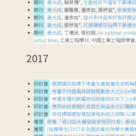
期刊
黃允成
, 賴旻儀*,
生產技術不確定下最適
期刊
黃允成
, 謝雅惠, 潘彥如, 張妤宣*,
根據更
期刊
黃允成
, 潘彥如*,
提升多作品多評委評選
期刊
黃允成
, 張妤宣*,
可選擇績效指標下最適
期刊
黃允成
, 丁儀安, 張欣頤,
An optimal produ
setup time
, 工業工程學刊, 中國工業工程師學會, 35,
2017
研討會
隨選績效指標下考量生產批量及非對稱
研討會
考量平均值偏移與變異數放大之X-bar
研討會
考慮多種可歸屬原因與維修成本下之p
研討會
應用系統模擬於易腐性商品多次訂購最
研討會
多目標隨選智慧型排程系統之研製-以
獲獎
榮獲「第18屆永續發展管理研討會」最佳
獲獎
(指導學生)2017年全國技專校院學生實