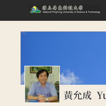
黃允成 Yu