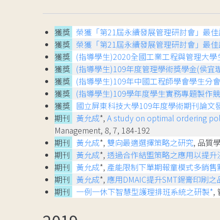
獲獎
榮獲「第21屆永續發展管理研討會」最佳論
獲獎
榮獲「第21屆永續發展管理研討會」最佳論
獲獎
(指導學生)2020全國工業工程與管理大
獲獎
(指導學生)109年度管理學術獎學金(侯宜璇
獲獎
(指導學生)109年中國工程師學會學生分
獲獎
(指導學生)109學年度學生實務專題製作
獲獎
國立屏東科技大學109年度學術期刊論文
期刊
黃允成
*,
A study on optimal ordering pol
Management, 8, 7, 184-192
期刊
黃允成
*,
雙向最適選擇策略之研究
, 品質學報
期刊
黃允成
*,
透過合作結盟策略之應用以提升
期刊
黃允成
*,
產能限制下單期報童模式多銷售
期刊
黃允成
*,
應用DMAIC提升SMT錫膏印刷之
期刊
一例一休下智慧型護理排班系統之研製*
,