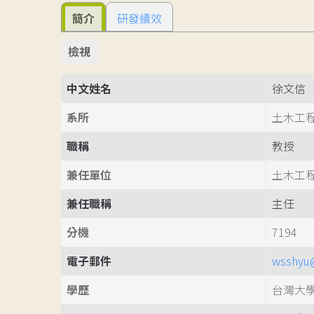
簡介
研發績效
檢視
中文姓名
徐文信
系所
土木工
職稱
教授
兼任單位
土木工
兼任職稱
主任
分機
7194
電子郵件
wsshyu@
學歷
台灣大