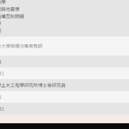
力學
程與地震學
結構互制問題
學
理
技大學微積分專案教師
1
31
學土木工程學研究所博士後研究員
1
31