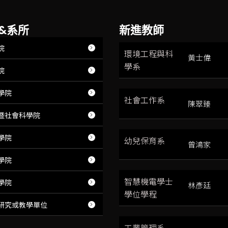
&系所
新進教師
院
環境工程與科
黃士偉
學系
院
學院
社會工作系
陳翠臻
暨社會科學院
學院
幼兒保育系
曾鴻家
學院
智慧機電學士
學院
林彥廷
學位學程
研究或教學單位
工業管理系