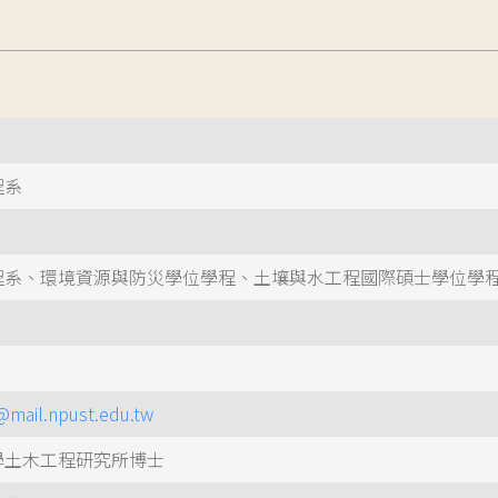
程系
程系、環境資源與防災學位學程、土壤與水工程國際碩士學位學
mail.npust.edu.tw
學土木工程研究所博士