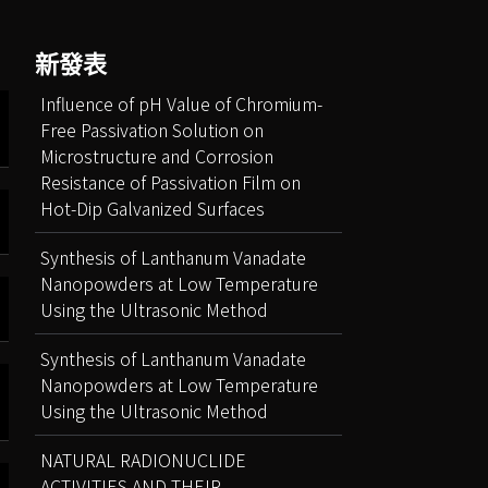
新發表
Influence of pH Value of Chromium-
Free Passivation Solution on
Microstructure and Corrosion
Resistance of Passivation Film on
Hot-Dip Galvanized Surfaces
Synthesis of Lanthanum Vanadate
Nanopowders at Low Temperature
Using the Ultrasonic Method
Synthesis of Lanthanum Vanadate
Nanopowders at Low Temperature
Using the Ultrasonic Method
NATURAL RADIONUCLIDE
ACTIVITIES AND THEIR