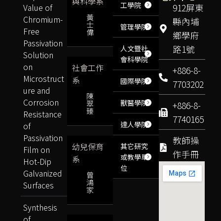
與科學系
工學院
Value of
912屏東
黃
Chromium-
縣內埔
士
管理學院
Free
偉
鄉學府
Passivation
路1號
人文暨社
Solution
會科學院
on
社會工作
+886-8-
Microstruct
系
國際學院
7703202
ure and
陳
Corrosion
獸醫學院
翠
+886-8-
臻
Resistance
7740165
達人學院
of
Passivation
教師操
幼兒保育
其它研究
Film on
作手冊
或教學單
系
Hot-Dip
位
Galvanized
曾
鴻
Surfaces
家
Synthesis
of