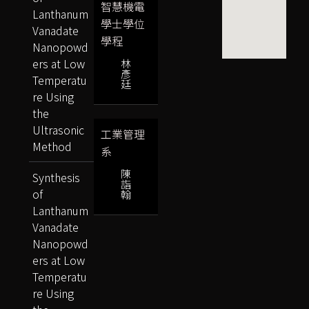
智慧機電
Lanthanum
學士學位
Vanadate
學程
Nanopowd
ers at Low
林
彥
Temperatu
廷
re Using
the
Ultrasonic
工業管理
Method
系
陳
Synthesis
詣
of
翰
Lanthanum
Vanadate
Nanopowd
ers at Low
Temperatu
re Using