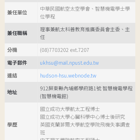
中華民國航空太空學會、智慧機電學士學
兼任單位
位學程
理事兼航太科普教育推廣委員會主委、主
兼任職稱
任
分機
(08)7703202 ext.7207
電子郵件
ukhsu@mail.npust.edu.tw
連結
hudson-hsu.webnode.tw
912屏東縣內埔鄉學府路1號 智慧機電學程
地址
(智慧機電館)
國立成功大學航太工程博士
國立成功大學心臟科學中心博士後研究
學歷
英國克蘭菲爾大學航空學院飛機失事調查
班