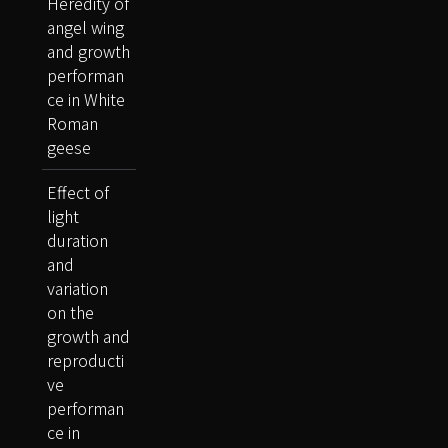
Heredity of
angel wing
and growth
performan
ce in White
Roman
geese
Effect of
light
duration
and
variation
on the
growth and
reproducti
ve
performan
ce in