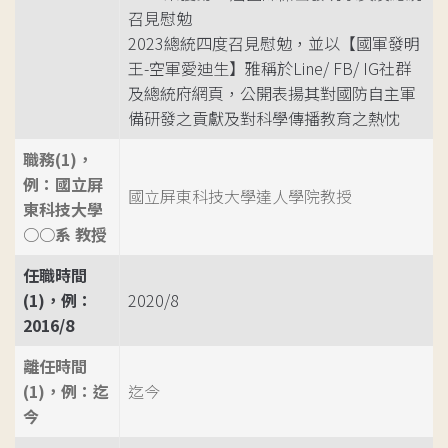
召見慰勉
2023總統四度召見慰勉，並以【國軍發明
王-空軍愛迪生】雅稱於Line/ FB/ IG社群
及總統府網頁，公開表揚其對國防自主軍
備研發之貢獻及對科學傳播教育之熱忱
職務(1)，
例：國立屏
國立屏東科技大學達人學院教授
東科技大學
○○系 教授
任職時間
(1)，例：
2020/8
2016/8
離任時間
(1)，例：迄
迄今
今