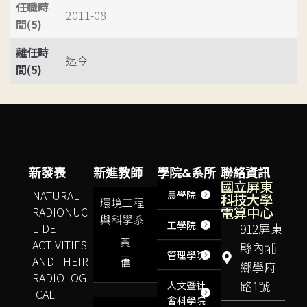
任職時
2011-08
間(5)
離任時
迄今
間(5)
新發表
新進教師
學院&系所
聯絡資訊
國立屏東
NATURAL
農學院
科技大學
環境工程
電算中心
RADIONUC
與科學系
工學院
LIDE
912屏東
黃
ACTIVITIES
縣內埔
士
管理學院
AND THEIR
偉
鄉學府
RADIOLOG
路1號
人文暨社
ICAL
會科學院