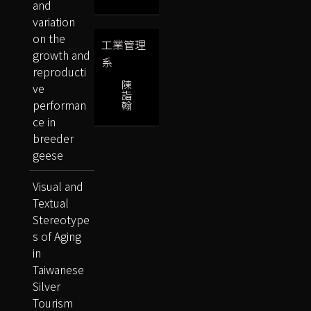
and
variation
on the
工業管理
growth and
系
reproducti
陳
ve
詣
performan
翰
ce in
breeder
geese
Visual and
Textual
Stereotype
s of Aging
in
Taiwanese
Silver
Tourism