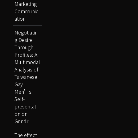
Marketing
Communic
ation
Negotiatin
g Desire
Through
Profiles: A
Multimodal
Analysis of
Taiwanese
Gay
Men’s
Self-
presentati
on on
Grindr
The effect