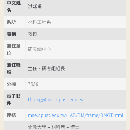
中文姓
洪廷甫
名
系所
材料工程系
職稱
教授
兼任單
研究總中心
位
兼任職
主任、研考組組長
稱
分機
7558
電子郵
tfhong@mail.npust.edu.tw
件
連結
mse.npust.edu.tw/LAB/BM/frame/BMGT.html
倫敦大學 – 材料所 – 博士