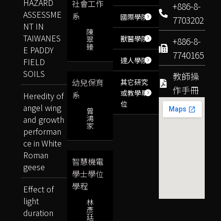
HAZARD
社會工作
+886-8-
ASSESSME
系
國際學院
7703202
NT IN
陳
TAIWANES
獸醫學院
翠
+886-8-
臻
E PADDY
7740165
達人學院
FIELD
SOILS
教師操
幼兒保育
其它研究
作手冊
或教學單
系
Heredity of
位
angel wing
曾
鴻
and growth
家
performan
ce in White
Roman
智慧機電
geese
學士學位
學程
Effect of
light
林
彥
duration
廷