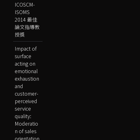
ICOSCM-
ISOMS
2014 最佳
論文指導教
授獎
Impact of
surface
acting on
emotional
exhaustion
and
customer-
perceived
service
quality:
Moderatio
n of sales
orientation