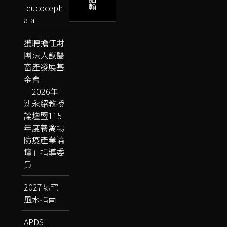
翰
leucoceph
ala
獲聘擔任財
團法人獸醫
畜產發展基
金會
「2026年
沈永紹教授
論壇暨115
年度養禽場
防疫產業論
壇」指導委
員
2027陽宅
風水指南
APDSI-