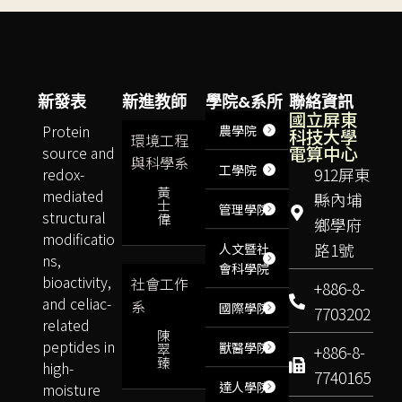
新發表
新進教師
學院&系所
聯絡資訊
國立屏東
Protein
農學院
科技大學
環境工程
電算中心
source and
與科學系
工學院
redox-
912屏東
黃
mediated
縣內埔
士
管理學院
structural
偉
鄉學府
modificatio
路1號
人文暨社
ns,
會科學院
bioactivity,
社會工作
+886-8-
and celiac-
系
國際學院
7703202
related
陳
peptides in
獸醫學院
翠
+886-8-
臻
high-
7740165
達人學院
moisture