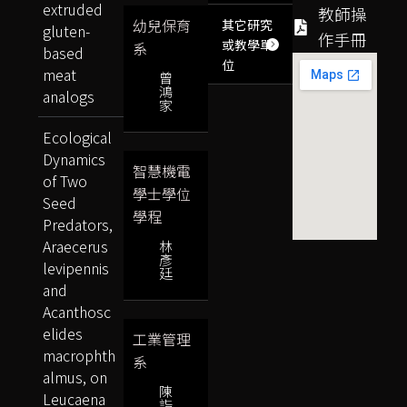
extruded
教師操
幼兒保育
其它研究
gluten-
作手冊
或教學單
系
based
位
meat
曾
鴻
analogs
家
Ecological
Dynamics
智慧機電
of Two
學士學位
Seed
學程
Predators,
Araecerus
林
彥
levipennis
廷
and
Acanthosc
elides
工業管理
macrophth
系
almus, on
陳
Leucaena
詣