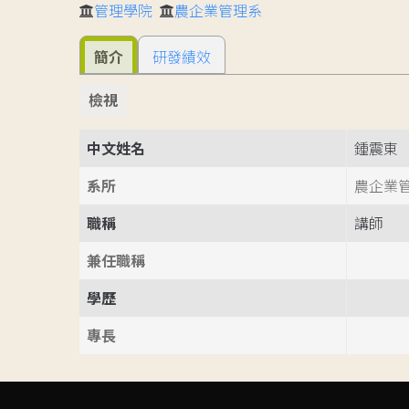
管理學院
農企業管理系
簡介
研發績效
檢視
中文姓名
鍾震東
系所
農企業
職稱
講師
兼任職稱
學歷
專長