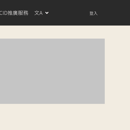
RCID推廣服務
文A
登入