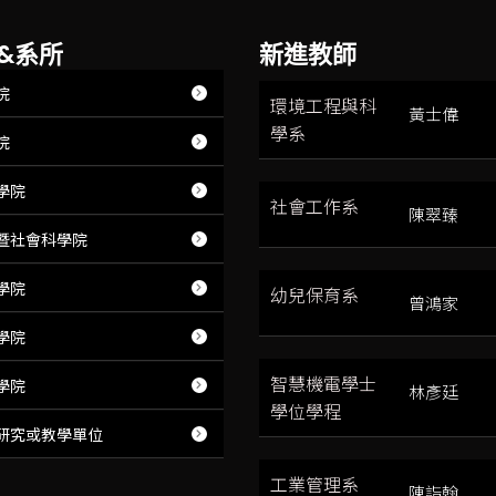
&系所
新進教師
院
環境工程與科
黃士偉
學系
院
學院
社會工作系
陳翠臻
暨社會科學院
學院
幼兒保育系
曾鴻家
學院
智慧機電學士
學院
林彥廷
學位學程
研究或教學單位
工業管理系
陳詣翰