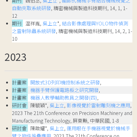
期刊
魏伯丞,
吳上立
*,
關節式機械手臂結合機械視覺之
自動夾取系統研發
, 精密機械與製造科技期刊, 14, 1, 1-
12
期刊
温祥胤,
吳上立
*,
結合影像處理與YOLO物件偵測
之雷射除蟲系統研發
, 精密機械與製造科技期刊, 14, 2, 1-
10
2023
計畫案
開放式3D列印機控制系統之研發
,
計畫案
機器手臂保護電路板之研究開發
,
計畫案
機器人教學輔助教具之開發(四)
,
研討會
陳毓穎*,
吳上立
,
影像視覺於雷射雕刻機之應用
,
2023 The 21th Conference on Precision Machinery and
Manufacturing Technology, 屏東縣, 中華民國, 1-8
研討會
陳啟耀*,
吳上立
,
運用眼在手機器視覺於機械手
臂之物件堆疊應用
, 2023 The 21th Conference on