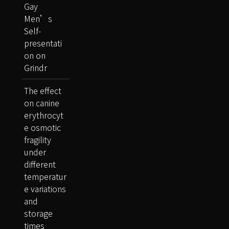
Gay
Men’s
Self-
presentati
on on
Grindr
The effect
on canine
erythrocyt
e osmotic
fragility
under
different
temperatur
e variations
and
storage
times