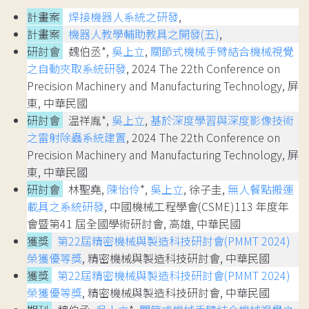
計畫案
焊接機器人系統之研發
,
計畫案
機器人教學輔助教具之開發(五)
,
研討會
魏伯丞*,
吳上立
,
關節式機械手臂結合機械視覺
之自動夾取系統研發
, 2024 The 22th Conference on
Precision Machinery and Manufacturing Technology, 屏
東, 中華民國
研討會
温祥胤*,
吳上立
,
基於深度學習與深度影像技術
之雷射除蟲系統建置
, 2024 The 22th Conference on
Precision Machinery and Manufacturing Technology, 屏
東, 中華民國
研討會
林聖堯,
陳怡伶
*,
吳上立
, 徐子圭,
無人餐點搬運
載具之系統研發
, 中國機械工程學會(CSME)113 年度年
會暨第41 屆全國學術研討會, 高雄, 中華民國
獲獎
第22屆精密機械與製造科技研討會(PMMT 2024)
榮獲優等獎
, 精密機械與製造科技研討會, 中華民國
獲獎
第22屆精密機械與製造科技研討會(PMMT 2024)
榮獲優等獎
, 精密機械與製造科技研討會, 中華民國