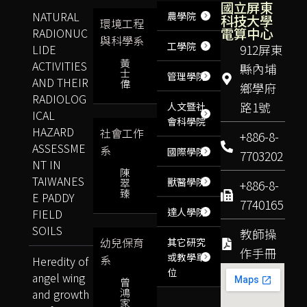
國立屏東
NATURAL
農學院
科技大學
環境工程
電算中心
RADIONUC
與科學系
工學院
LIDE
912屏東
黃
ACTIVITIES
縣內埔
士
管理學院
AND THEIR
偉
鄉學府
RADIOLOG
路1號
人文暨社
ICAL
會科學院
HAZARD
社會工作
+886-8-
ASSESSME
系
國際學院
7703202
NT IN
陳
TAIWANES
獸醫學院
翠
+886-8-
臻
E PADDY
7740165
達人學院
FIELD
SOILS
教師操
幼兒保育
其它研究
作手冊
或教學單
系
Heredity of
位
angel wing
曾
鴻
and growth
家