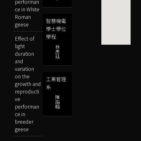
performan
ce in White
Roman
智慧機電
geese
學士學位
學程
Effect of
light
林
彥
duration
廷
and
variation
on the
工業管理
growth and
系
reproducti
陳
ve
詣
performan
翰
ce in
breeder
geese