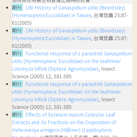
期刊
Life History of Ganaspidium utilis (Beardsley)
(Hymenoptera:Eucoilidae) in Taiwan
, 台灣昆蟲 25:87-
61(2005)
期刊
Life History of Ganaspidium utilis (Beardsley)
(Hymenoptera:Eucoilidae) in Taiwan
, 台灣昆蟲 25:87-
61(2005)
期刊
Functional response of a parasitrid Ganaspidium
utilis (Hymenoptera: Eucoilidae) on the leafminer
Liriomyza trifolii (Diptera: Agromyzidae)
, Insect
Science (2005) 12, 381-385
期刊
Functional response of a parasitrid Ganaspidium
utilis (Hymenoptera: Eucoilidae) on the leafminer
Liriomyza trifolii (Diptera: Agromyzidae)
, Insect
Science (2005) 12, 381-385
期刊
Effects of Solanum viarum Cuticular Leaf
Extracts and Its Fractions on the Oviposition of
Helicoverpa armigera (Hűbner) (Lepidoptera: