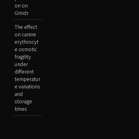
on on
Grindr
The effect
on canine
erythrocyt
e osmotic
fragility
under
different
temperatur
e variations
and
storage
times