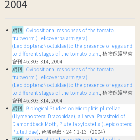
2004
期刊
Ovipositional responses of the tomato
fruitworm (Helicoverpa armigera)
(Lepidoptera:Noctuidae)to the presence of eggs and
to different stages of the tomato plant
, 植物保護學會
會刊 46:303-314, 2004
期刊
Ovipositional responses of the tomato
fruitworm (Helicoverpa armigera)
(Lepidoptera:Noctuidae)to the presence of eggs and
to different stages of the tomato plant
, 植物保護學會
會刊 46:303-314, 2004
期刊
Biological Studies on Microplitis plutellae
(Hymenoptera: Braconidae), a Larval Parasitoid of
Diamondback Moth, Plutella xylostella (Lepidoptera:
Plutellidae)
, 台灣昆蟲、24：1-13（2004）
期刊
Biological Studies on Microplitis plutellae