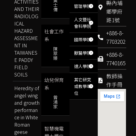
黃
ACTIVITIES
縣內埔
士
管理學院
AND THEIR
偉
鄉學府
RADIOLOG
路1號
人文暨社
ICAL
會科學院
HAZARD
社會工作
+886-8-
ASSESSME
系
國際學院
7703202
NT IN
陳
TAIWANES
獸醫學院
翠
+886-8-
臻
E PADDY
7740165
達人學院
FIELD
SOILS
教師操
幼兒保育
其它研究
作手冊
或教學單
系
Heredity of
位
angel wing
曾
鴻
and growth
家
performan
ce in White
Roman
智慧機電
geese
學士學位