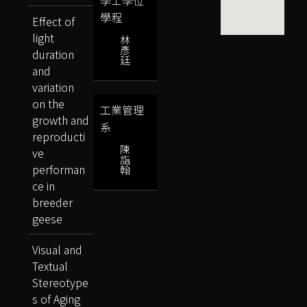
學程
Effect of
light
林
彥
duration
廷
and
variation
on the
工業管理
growth and
系
reproducti
陳
ve
詣
performan
翰
ce in
breeder
geese
Visual and
Textual
Stereotype
s of Aging