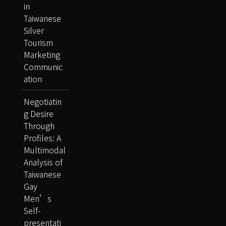
in
Taiwanese
Silver
Tourism
Marketing
Communic
ation
Negotiatin
g Desire
Through
Profiles: A
Multimodal
Analysis of
Taiwanese
Gay
Men’s
Self-
presentati