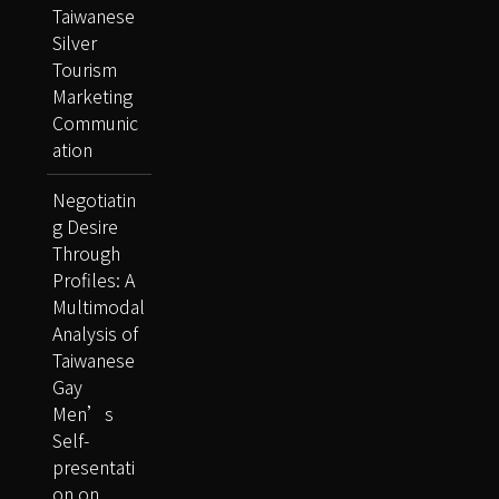
Taiwanese
Silver
Tourism
Marketing
Communic
ation
Negotiatin
g Desire
Through
Profiles: A
Multimodal
Analysis of
Taiwanese
Gay
Men’s
Self-
presentati
on on