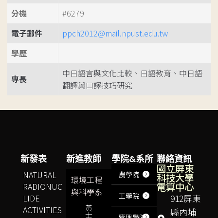
分機
#6279
電子郵件
ppch2012@mail.npust.edu.tw
學歷
中日語言與文化比較、日語教育、中日語
專長
翻譯與口譯技巧研究
新發表
新進教師
學院&系所
聯絡資訊
國立屏東
NATURAL
農學院
科技大學
環境工程
電算中心
RADIONUC
與科學系
工學院
LIDE
912屏東
黃
ACTIVITIES
縣內埔
士
管理學院