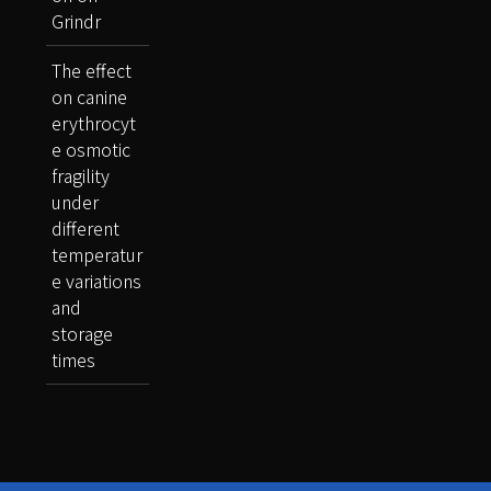
Grindr
The effect
on canine
erythrocyt
e osmotic
fragility
under
different
temperatur
e variations
and
storage
times