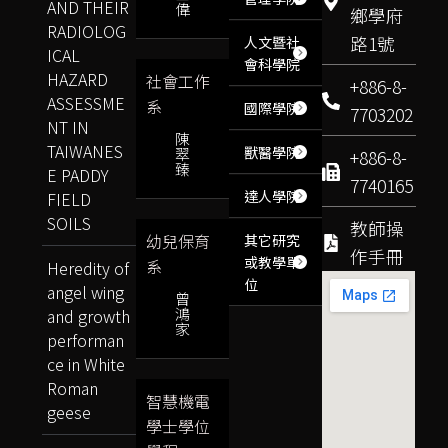
AND THEIR
偉
鄉學府
RADIOLOG
路1號
人文暨社
ICAL
會科學院
HAZARD
社會工作
+886-8-
ASSESSME
系
國際學院
7703202
NT IN
陳
TAIWANES
獸醫學院
翠
+886-8-
臻
E PADDY
7740165
達人學院
FIELD
SOILS
教師操
幼兒保育
其它研究
作手冊
或教學單
系
Heredity of
位
angel wing
曾
鴻
and growth
家
performan
ce in White
Roman
智慧機電
geese
學士學位