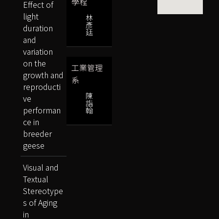
學程
Effect of
light
林
彥
duration
廷
and
variation
on the
工業管理
growth and
系
reproducti
陳
ve
詣
performan
翰
ce in
breeder
geese
Visual and
Textual
Stereotype
s of Aging
in