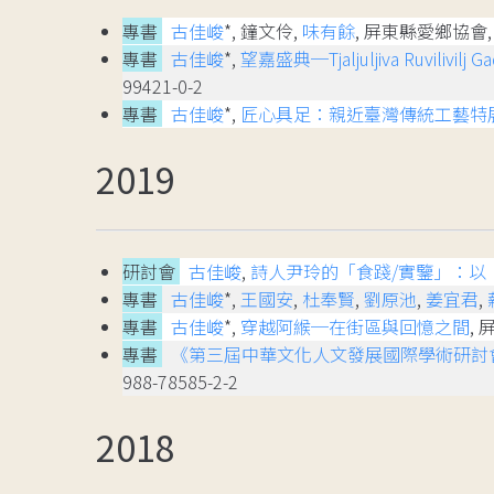
專書
古佳峻
*, 鐘文伶,
味有餘
, 屏東縣愛鄉協會, IS
專書
古佳峻
*,
望嘉盛典─Tjaljuljiva Ruvilivi
99421-0-2
專書
古佳峻
*,
匠心具足：親近臺灣傳統工藝特
2019
研討會
古佳峻
,
詩人尹玲的「食踐/實鑒」：以
專書
古佳峻
*,
王國安
,
杜奉賢
,
劉原池
,
姜宜君
,
專書
古佳峻
*,
穿越阿緱─在街區與回憶之間
, 
專書
《第三屆中華文化人文發展國際學術研討
988-78585-2-2
2018