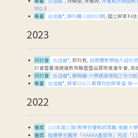
專書
古佳峻
*, 林曉雯, 李雅婷,
朱雀點亮南國教
551-3
專書
古佳峻
*,
屏科職人誌003期
, 國立屏東科技大學,
2023
研討會
古佳峻
*, 郭玲君,
自媒體教學融入設計思
討會暨臺灣通識教育聯盟暨品質策進會年會, 高雄
研討會
古佳峻
*,
獅與鱷-大學通識課程之地方
專書
古佳峻
*,
屏東SOLO-累積你的屏東值-第一輯
2022
獲獎
110年度(C類)教學特優教師獎勵-推動大
獲獎
指導學生團隊「HAKKA產發隊」完成「