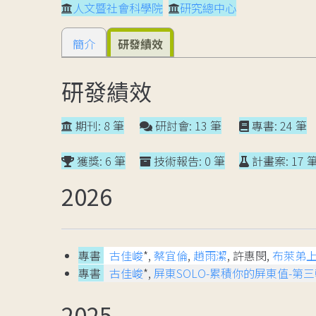
人文暨社會科學院
研究總中心
簡介
研發績效
研發績效
期刊: 8 筆
研討會: 13 筆
專書: 24 筆
獲獎: 6 筆
技術報告: 0 筆
計畫案: 17 
2026
專書
古佳峻
*,
蔡宜倫
,
趙雨潔
, 許惠閔,
布萊弟
專書
古佳峻
*,
屏東SOLO-累積你的屏東值-第三輯
2025