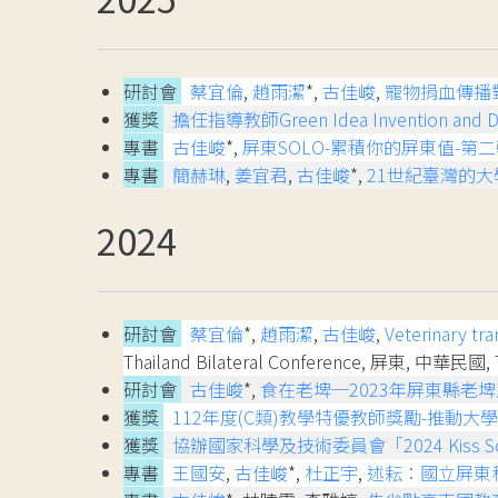
研討會
蔡宜倫
,
趙雨潔
*,
古佳峻
,
寵物捐血傳播
獲獎
擔任指導教師Green Idea Invention and 
專書
古佳峻
*,
屏東SOLO-累積你的屏東值-第二輯
專書
簡赫琳
,
姜宜君
,
古佳峻
*,
21世紀臺灣的
2024
研討會
蔡宜倫
*,
趙雨潔
,
古佳峻
,
Veterinary tr
Thailand Bilateral Conference, 屏東, 中華民國, 
研討會
古佳峻
*,
食在老埤─2023年屏東縣老
獲獎
112年度(C類)教學特優教師獎勵-推動大
獲獎
協辦國家科學及技術委員會「2024 Kiss 
專書
王國安
,
古佳峻
*,
杜正宇
,
述耘：國立屏東