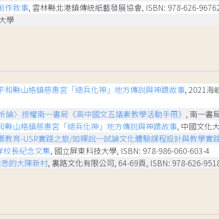
創作敘事
, 雲林縣北港鎮傳統紙藝發展協會, ISBN: 978-626-96762
技大學
平和縣山格鎮慈惠宮「總兵化神」地方傳說與神蹟故事
, 202
〉析論〉授權南一書局《高中國文五議素教學活動手冊》
, 南一書
和縣山格鎮慈惠宮「總兵化神」地方傳說與神蹟故事
, 中國文化大
鄉教育-USR實踐之旅/如粿說─試論文化體驗課程設計與教學實
祥校長紀念文集
, 國立屏東科技大學, ISBN: 978-986-060-603-4
知悉的大陳新村
, 裏路文化有限公司, 64-69頁, ISBN: 978-626-9518