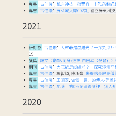
專書
古佳峻
*,
紙有神技：蔡爾容、卜雅菡藝師
專書
古佳峻
*,
屏科職人誌002期
, 國立屏東科
2021
研討會
古佳峻
*,
大眾爺是戚繼光？─探究漳州
19
獲獎
論文〈動聲/同身/通神-白居易〈琵琶行
期刊
古佳峻
*,
大眾爺是戚繼光？─探究漳州平
專書
古佳峻
*, 楊智穎, 陳新豐,
朱雀點亮屏東偏
專書
古佳峻
*,
王國安
,
做個「農」的傳人-郭孟
專書
古佳峻
*,
地味手帖09/鬧區後巷裡，無人
2020