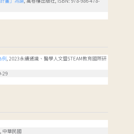
踐計畫」為論
, 萬卷樓出版社, ISBN: 978-986-478-
為例
, 2023永續通識、醫學人文暨STEAM教育國際研
-29
, 中華民國