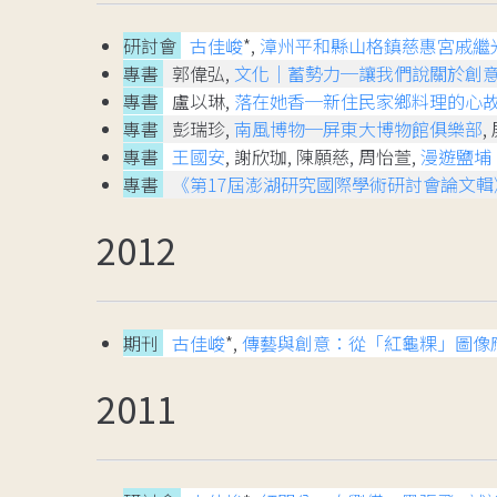
研討會
古佳峻
*,
漳州平和縣山格鎮慈惠宮戚繼
專書
郭偉弘,
文化｜蓄勢力─讓我們說關於創
專書
盧以琳,
落在她香─新住民家鄉料理的心
專書
彭瑞珍,
南風博物─屏東大博物館俱樂部
,
專書
王國安
, 謝欣珈, 陳願慈, 周怡萱,
漫遊鹽埔
專書
《第17屆澎湖研究國際學術研討會論文輯
2012
期刊
古佳峻
*,
傳藝與創意：從「紅龜粿」圖像
2011