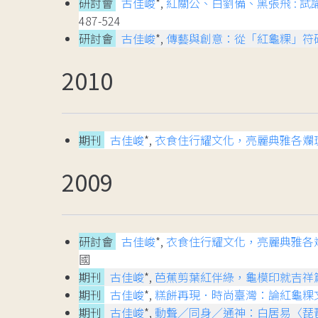
研討會
古佳峻
*,
紅關公、白劉備、黑張飛 : 
487-524
研討會
古佳峻
*,
傳藝與創意：從「紅龜粿」符
2010
期刊
古佳峻
*,
衣食住行耀文化，亮麗典雅各斕
2009
研討會
古佳峻
*,
衣食住行耀文化，亮麗典雅各
國
期刊
古佳峻
*,
芭蕉剪葉紅伴綠，龜模印就吉祥
期刊
古佳峻
*,
糕餅再現．時尚臺灣：論紅龜粿
期刊
古佳峻
*,
動聲／同身／通神：白居易〈琵