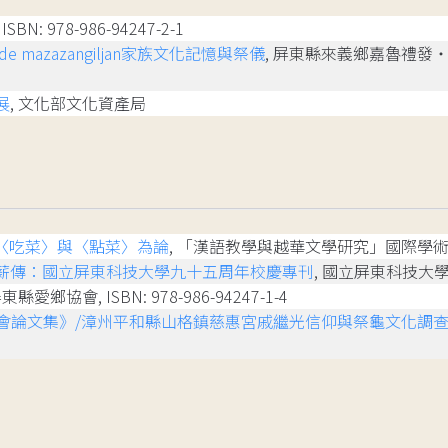
BN: 978-986-94247-2-1
lj Gade mazazangiljan家族文化記憶與祭儀
, 屏東縣來義鄉嘉魯禮發‧魯
展
, 文化部文化資產局
〈吃菜〉與〈點菜〉為論
, 「漢語教學與越華文學研究」國際學術研討
薪傳：國立屏東科技大學九十五周年校慶專刊
, 國立屏東科技大學, IS
屏東縣愛鄉協會, ISBN: 978-986-94247-1-4
會論文集》/漳州平和縣山格鎮慈惠宮戚繼光信仰與祭龜文化調