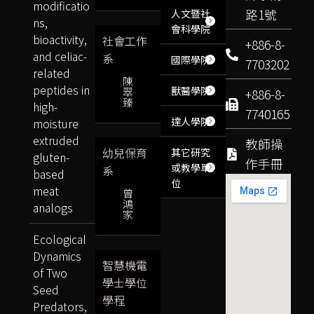
modificatio
路1號
人文暨社
ns,
會科學院
bioactivity,
社會工作
+886-8-
and celiac-
系
國際學院
7703202
related
陳
peptides in
獸醫學院
翠
+886-8-
臻
high-
7740165
達人學院
moisture
extruded
教師操
幼兒保育
其它研究
gluten-
作手冊
或教學單
系
based
位
meat
曾
鴻
analogs
家
Ecological
Dynamics
智慧機電
of Two
學士學位
Seed
學程
Predators,