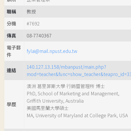
職稱
教授
分機
#7692
傳真
08-7740367
電子郵
fylai@mail.npust.edu.tw
件
140.127.13.158/mbanpust/main.php?
連結
mod=teacher&func=show_teacher&teapro_id=3
澳洲 葛里菲斯大學 行銷暨管理所 博士
PhD, School of Marketing and Management,
Griffith University, Australia
學歷
美國馬里蘭大學碩士
MA, University of Maryland at College Park, USA