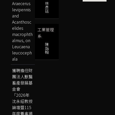
Araecerus
林
彥
levipennis
廷
and
Acanthosc
elides
工業管理
macrophth
系
almus, on
陳
Leucaena
詣
翰
leucoceph
ala
獲聘擔任財
團法人獸醫
畜產發展基
金會
「2026年
沈永紹教授
論壇暨115
年度養禽場