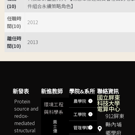
(10)
件組合永續策略角色】
任職時
2012
間(10)
離任時
2013
間(10)
新發表
新進教師
學院&系所
聯絡資訊
國立屏東
Protein
農學院
科技大學
環境工程
電算中心
source and
與科學系
工學院
redox-
912屏東
黃
mediated
縣內埔
士
管理學院
structural
偉
鄉學府