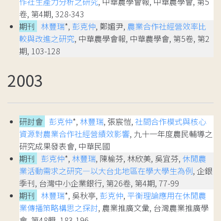
作社生產力分析之研究
, 中華農學會報, 中華農學會, 第5
卷, 第4期, 328-343
期刊
林豐瑞
*,
彭克仲
, 鄭媚尹,
農業合作社經營效率比
較與改進之研究
, 中華農學會報, 中華農學會, 第5卷, 第2
期, 103-128
2003
研討會
彭克仲
*,
林豐瑞
, 張宸愷,
社間合作模式與核心
資源對農業合作社經營績效影響
, 九十一年度農民輔導之
研究成果發表會, 中華民國
期刊
彭克仲
*,
林豐瑞
, 陳榆芬, 林欣美, 吳宜芬,
休閒農
業活動需求之研究—以大台北地區在學大學生為例
, 企銀
季刊, 台灣中小企業銀行, 第26卷, 第4期, 77-99
期刊
林豐瑞
*, 吳秋亭,
彭克仲
,
平衡理論應用在休閒農
業傳播策略構思之探討
, 農業推廣文彙, 台灣農業推廣學
會, 第48輯, 183-196