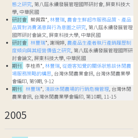
態之研究
, 第八屆永續發展管理國際研討會, 屏東科技大
學, 中華民國
研討會
蔡佩霖*,
林豐瑞
,
農會生鮮超市服務品質、產品
品質對消費滿意與行為意圖之研究
, 第八屆永續發展管理
國際研討會論文, 屏東科技大學, 中華民國
研討會
林豐瑞
*, 謝琬婷,
農產品生產者執行產銷履歷制
度傾向與其經營價值之研究
, 第八屆永續發展管理國際研
討會論文, 屏東科技大學, 中華民國
期刊
李桂燕*,
林豐瑞
,
從遊客知覺的關係狀態談休閒農
場服務策略的構思
, 台灣休閒農業會訊, 台灣休閒農業學
會編印, 第9期, 9-12
期刊
林豐瑞
*,
淺談休閒農場的行銷危機管理
, 台灣休閒
農業會訊, 台灣休閒農業學會編印, 第10期, 11-15
2005