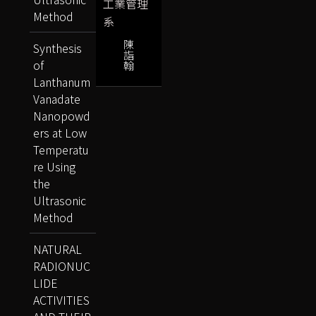
工業管理
Method
系
陳
Synthesis
詣
of
翰
Lanthanum
Vanadate
Nanopowd
ers at Low
Temperatu
re Using
the
Ultrasonic
Method
NATURAL
RADIONUC
LIDE
ACTIVITIES