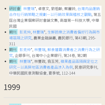
研討會
林豐瑞
*, 卓意文, 劉祖齡, 蔡麗鈴,
台灣肉品運銷
合作社行銷策略之規劃－以行銷效果與稽核之觀點
, 第五
屆台灣企業個案研討會論文集, 高雄第一科技大學, 中華
民國
期刊
彭克仲
,
林豐瑞
*,
生鮮芭樂之消費者偏好行為與市
場區隔之研究
, 農業金融論叢, 農民銀行, 第43期, 295-
311
期刊
彭克仲
*,
林豐瑞
,
鮮食蓮霧消費者之消費行為之研
究
, 企銀季刊, 台灣中小企業銀行, 第24卷, 第2期
期刊
林豐瑞
*, 林豐政, 翁玉芳,
蘋果產品區隔與定位之
研究－以高屏地區消費者產品涉入為例
, 民意研究季刊,
中華民國民意測驗協會, 夏季號, 112-144
1999