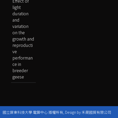
Effect of
light
duration
and
variation
on the
growth and
reproducti
ve
performan
ce in
breeder
geese
國立屏東科技大學 電算中心 版權所有, Design by 禾晟國貿有限公司