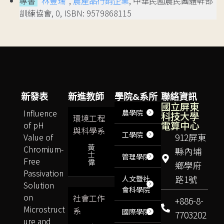
專書
林豐瑞
*,
農產品行銷企業
, 中華民國農民團體幹部
訓練協會, 0, ISBN: 9579868115
新發表
新進教師
學院&系所
聯絡資訊
國立屏東
Influence
農學院
科技大學
環境工程
電算中心
of pH
與科學系
工學院
Value of
912屏東
黃
Chromium-
縣內埔
士
管理學院
Free
偉
鄉學府
Passivation
路1號
人文暨社
Solution
會科學院
on
社會工作
+886-8-
Microstruct
系
國際學院
7703202
ure and