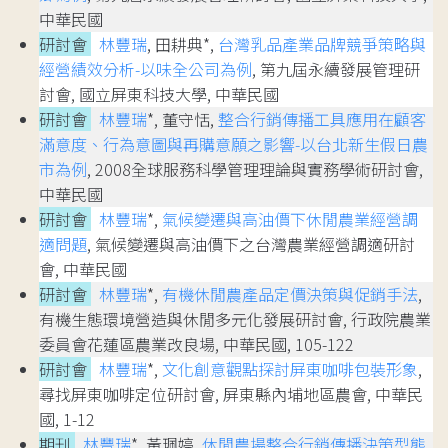
中華民國
研討會
林豐瑞
, 田耕典*,
台灣乳品產業品牌競爭策略與
經營績效分析-以味全公司為例
, 第九屆永續發展管理研
討會, 國立屏東科技大學, 中華民國
研討會
林豐瑞
*, 董守恬,
整合行銷傳播工具應用在顧客
滿意度、行為意圖與再購意願之影響-以台北新生假日農
市為例
, 2008全球服務科學管理理論與實務學術研討會,
中華民國
研討會
林豐瑞
*,
氣候變遷與高油價下休閒農業經營調
適問題
, 氣候變遷與高油價下之台灣農業經營調適研討
會, 中華民國
研討會
林豐瑞
*,
有機休閒農產品定價決策與促銷手法
,
有機生態環境營造與休閒多元化發展研討會, 行政院農業
委員會花蓮區農業改良場, 中華民國, 105-122
研討會
林豐瑞
*,
文化創意觀點探討屏東咖啡包裝形象
,
尋找屏東咖啡定位研討會, 屏東縣內埔地區農會, 中華民
國, 1-12
期刊
林豐瑞
*, 黃珮婷,
休閒農場整合行銷傳播決策型態