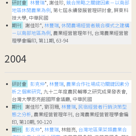
研討會
林豐瑞
*, 謝佳珍,
競合策略之關鍵因素－以南部
地區休閒農業為例
, 第七屆永續發展管理研討會, 屏東科
技大學, 中華民國
期刊
謝佳珍*,
林豐瑞
,
休閒農場經營者競合模式之建構
－以南部地區為例
, 農業經營管理年刊, 台灣農業經營管
理學會編印, 第11期, 63-94
2004
研討會
彭克仲
*,
林豐瑞
,
農業合作社場成功關鍵因素分
析之個案研究
, 九十二年度農民輔導之研究成果發表會,
台灣大學思亮館國際會議廳, 中華民國
期刊
謝佳珍*, 劉羽珊,
林豐瑞
,
民宿經營者行銷決策型
態之分析
, 農業經營管理年刊, 台灣農業經營管理學會編
印, 第10期, 90-120
期刊
彭克仲
*,
林豐瑞
, 林鎧亮,
台灣地區果菜類農業合