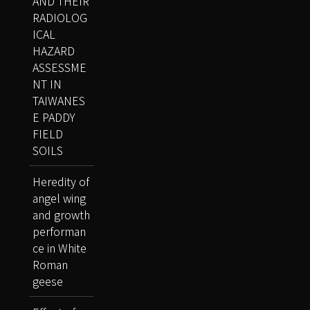
AND THEIR
RADIOLOG
ICAL
HAZARD
ASSESSME
NT IN
TAIWANES
E PADDY
FIELD
SOILS
Heredity of
angel wing
and growth
performan
ce in White
Roman
geese