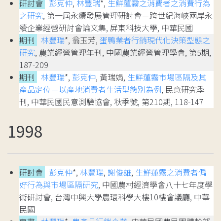
研討會
彭克仲
,
林豐瑞
*,
生鮮蓮霧之消費者之消費行為
之研究
, 第一屆永續發展管理研討會－跨世紀海峽兩岸永
續企業經營研討會論文集, 屏東科技大學, 中華民國
期刊
林豐瑞
*, 翁玉芳,
蛋鴨業者行銷現代化決策型態之
研究
, 農業經營管理年刊, 中國農業經營管理學會, 第5期,
187-209
期刊
林豐瑞
*,
彭克仲
, 黃瑞娟,
生鮮蓮霧市場區隔及其
產品定位－以產地消費者生活型態別為例
, 民意研究季
刊, 中華民國民意測驗協會, 秋季號, 第210期, 118-147
1998
研討會
彭克仲
*,
林豐瑞
,
謝俊雄
,
生鮮蓮霧之消費者偏
好行為與市場區隔研究
, 中國農村經濟學會八十七年度學
術研討會, 台灣中興大學農環科學大樓10樓會議廳, 中華
民國