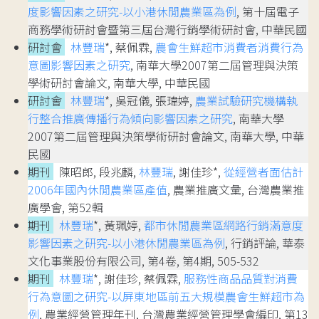
度影響因素之研究-以小港休閒農業區為例
, 第十屆電子
商務學術研討會暨第三屆台灣行銷學術研討會, 中華民國
研討會
林豐瑞
*, 蔡佩霖,
農會生鮮超市消費者消費行為
意圖影響因素之研究
, 南華大學2007第二屆管理與決策
學術研討會論文, 南華大學, 中華民國
研討會
林豐瑞
*, 吳冠儀, 張瑋婷,
農業試驗研究機構執
行整合推廣傳播行為傾向影響因素之研究
, 南華大學
2007第二屆管理與決策學術研討會論文, 南華大學, 中華
民國
期刊
陳昭郎, 段兆麟,
林豐瑞
, 謝佳珍*,
從經營者面估計
2006年國內休閒農業區產值
, 農業推廣文彙, 台灣農業推
廣學會, 第52輯
期刊
林豐瑞
*, 黃珮婷,
都市休閒農業區網路行銷滿意度
影響因素之研究-以小港休閒農業區為例
, 行銷評論, 華泰
文化事業股份有限公司, 第4卷, 第4期, 505-532
期刊
林豐瑞
*, 謝佳珍, 蔡佩霖,
服務性商品品質對消費
行為意圖之研究-以屏東地區前五大規模農會生鮮超市為
例
, 農業經營管理年刊, 台灣農業經營管理學會編印, 第13