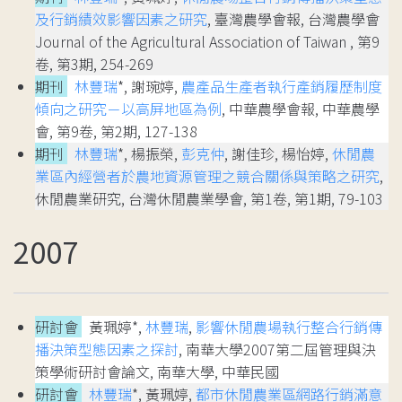
及行銷績效影響因素之研究
, 臺灣農學會報, 台灣農學會
Journal of the Agricultural Association of Taiwan , 第9
卷, 第3期, 254-269
期刊
林豐瑞
*, 謝琬婷,
農產品生產者執行產銷履歷制度
傾向之研究－以高屏地區為例
, 中華農學會報, 中華農學
會, 第9卷, 第2期, 127-138
期刊
林豐瑞
*, 楊振榮,
彭克仲
, 謝佳珍, 楊怡婷,
休閒農
業區內經營者於農地資源管理之競合關係與策略之研究
,
休閒農業研究, 台灣休閒農業學會, 第1卷, 第1期, 79-103
2007
研討會
黃珮婷*,
林豐瑞
,
影響休閒農場執行整合行銷傳
播決策型態因素之探討
, 南華大學2007第二屆管理與決
策學術研討會論文, 南華大學, 中華民國
研討會
林豐瑞
*, 黃珮婷,
都市休閒農業區網路行銷滿意