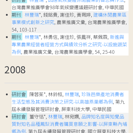
台灣農業推廣學會98年氣候變遷議題研討會, 中華民國
期刊
林豐瑞
*, 錢銘貴, 謝佳珍, 黃珮婷,
建構休閒農業區
事業模式創新之研究
, 農業推廣文彙, 台灣農業推廣學會,
54, 103-117
期刊
林豐瑞
*, 林勇信, 謝佳珍, 張鳯祥, 蔡佩霖,
新進與
專業農業經營者經營方式與績效分析之研究-以設施蔬菜
為例
, 農業推廣文彙, 台灣農業推廣學會, 54, 25-40
2008
研討會
陳蓉茱*, 林鈴桓,
林豐瑞
,
珍珠芭樂產地消費者
生活型態及其消費決策之研究-以高雄燕巢鄉為例
, 第九
屆永續發展管理研討會, 屏東科技大學, 中華民國
研討會
董守恬*,
林豐瑞
, 林宛嫻,
品牌知名度與知覺品
質對知名品種鳳梨消費者購買意願之影響-以屏東縣內埔
鄉為例
, 第九屆永續發展管理研討會, 國立屏東科技大學,