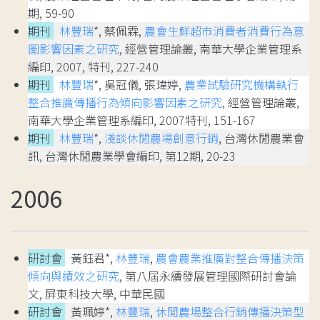
期, 59-90
期刊
林豐瑞
*, 蔡佩霖,
農會生鮮超市消費者消費行為意
圖影響因素之研究
, 經營管理論叢, 南華大學企業管理系
編印, 2007, 特刊, 227-240
期刊
林豐瑞
*, 吳冠儀, 張瑋婷,
農業試驗研究機構執行
整合推廣傳播行為傾向影響因素之研究
, 經營管理論叢,
南華大學企業管理系編印, 2007特刊, 151-167
期刊
林豐瑞
*,
淺談休閒農場創意行銷
, 台灣休閒農業會
訊, 台灣休閒農業學會編印, 第12期, 20-23
2006
研討會
黃鈺君*,
林豐瑞
,
農會農業推廣對整合傳播決策
傾向與績效之研究
, 第八屆永續發展管理國際研討會論
文, 屏東科技大學, 中華民國
研討會
黃珮婷*,
林豐瑞
,
休閒農場整合行銷傳播決策型