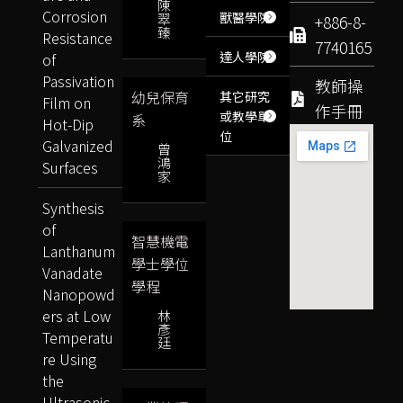
陳
Corrosion
獸醫學院
翠
+886-8-
臻
Resistance
7740165
達人學院
of
Passivation
教師操
幼兒保育
其它研究
Film on
作手冊
或教學單
系
Hot-Dip
位
Galvanized
曾
鴻
Surfaces
家
Synthesis
of
智慧機電
Lanthanum
學士學位
Vanadate
學程
Nanopowd
ers at Low
林
彥
Temperatu
廷
re Using
the
Ultrasonic