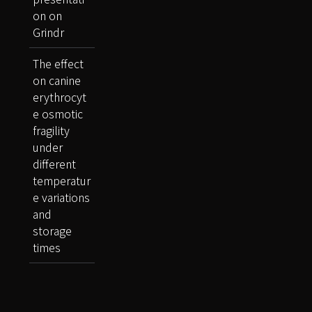
on on
Grindr
The effect
on canine
erythrocyt
e osmotic
fragility
under
different
temperatur
e variations
and
storage
times