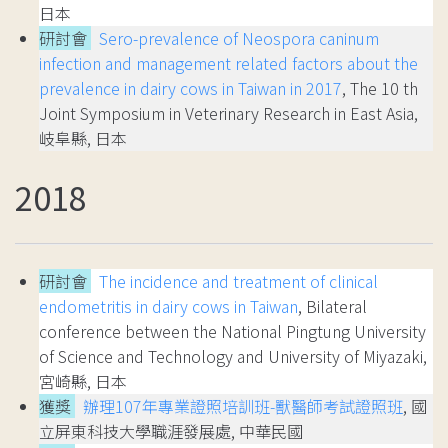
日本
研討會
Sero-prevalence of Neospora caninum
infection and management related factors about the
prevalence in dairy cows in Taiwan in 2017
, The 10 th
Joint Symposium in Veterinary Research in East Asia,
岐阜縣, 日本
2018
研討會
The incidence and treatment of clinical
endometritis in dairy cows in Taiwan
, Bilateral
conference between the National Pingtung University
of Science and Technology and University of Miyazaki,
宮崎縣, 日本
獲獎
辦理107年專業證照培訓班-獸醫師考試證照班
, 國
立屏東科技大學職涯發展處, 中華民國