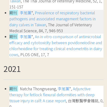
Taiwan
, The Thai Journal of Veterinary Medicine, 52, 1,
151-157
期刊
李旭薰
*,
Prevalence of respiratory bacterial
pathogens and associated management factors in
dairy calves in Taiwan
, The Journal of Veterinary
Medical Science, 84, 7, 946-953
期刊
李旭薰
*,
An in vitro comparison of antimicrobial
efficacy and cytotoxicity between povidoneiodine and
chlorhexidine for treating clinical endometritis in dairy
cows
, PLOS ONE, 17, 7
2021
期刊
Natcha Thongrueang,
李旭薰
*,
Adjunctive
therapy for fetlock flexural deformities with deep
tissue injury in calf: A case report
, 台灣獸醫學會雜誌, 0,
0