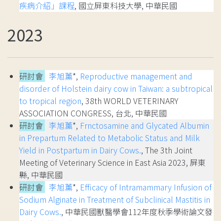
疾病介紹」課程
, 國立屏東科技大學, 中華民國
2023
研討會
李旭薰
*,
Reproductive management and
disorder of Holstein dairy cow in Taiwan: a subtropical
to tropical region
, 38th WORLD VETERINARY
ASSOCIATION CONGRESS, 台北, 中華民國
研討會
李旭薰
*,
Frnctosamine and Glycated Albumin
in Prepartum Related to Metabolic Status and Milk
Yield in Postpartum in Dairy Cows.
, The 3th Joint
Meeting of Veterinary Science in East Asia 2023, 屏東
縣, 中華民國
研討會
李旭薰
*,
Efficacy of Intramammary Infusion of
Sodium Alginate in Treatment of Subclinical Mastitis in
Dairy Cows.
, 中華民國獸醫學會112年度秋季學術論文發