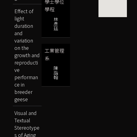
學士學位
學程
Effect of
light
林
彥
duration
廷
and
variation
on the
工業管理
growth and
系
reproducti
陳
ve
詣
performan
翰
ce in
breeder
geese
Visual and
Textual
Stereotype
s of Aging