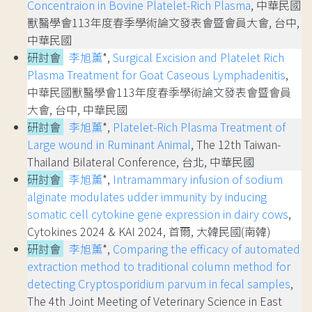
Concentraion in Bovine Platelet-Rich Plasma
, 中華民國
獸醫學會113年度春季學術論文發表會暨會員大會, 台中,
中華民國
研討會
李旭薰
*,
Surgical Excision and Platelet Rich
Plasma Treatment for Goat Caseous Lymphadenitis
,
中華民國獸醫學會113年度春季學術論文發表會暨會員
大會, 台中, 中華民國
研討會
李旭薰
*,
Platelet-Rich Plasma Treatment of
Large wound in Ruminant Animal
, The 12th Taiwan-
Thailand Bilateral Conference, 台北, 中華民國
研討會
李旭薰
*,
Intramammary infusion of sodium
alginate modulates udder immunity by inducing
somatic cell cytokine gene expression in dairy cows
,
Cytokines 2024 & KAI 2024, 首爾, 大韓民國(南韓)
研討會
李旭薰
*,
Comparing the efficacy of automated
extraction method to traditional column method for
detecting Cryptosporidium parvum in fecal samples
,
The 4th Joint Meeting of Veterinary Science in East