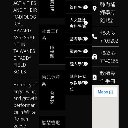
黃
ACTIVITIES
縣內埔
士
管理學院
AND THEIR
偉
鄉學府
RADIOLOG
路1號
人文暨社
ICAL
會科學院
HAZARD
社會工作
+886-8-
ASSESSME
系
國際學院
7703202
NT IN
陳
TAIWANES
獸醫學院
翠
+886-8-
臻
E PADDY
7740165
達人學院
FIELD
SOILS
教師操
幼兒保育
其它研究
作手冊
或教學單
系
Heredity of
位
angel wing
曾
鴻
and growth
家
performan
ce in White
Roman
智慧機電
geese