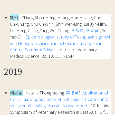
期刊
Chiang Shou-Heng, Huang Han-Hsiang, Chou
Chi-Chung, Chu Chi-Shih, Shih Wen-Ling, Lai Jyh-Mirn,
Lin Heng-Ching, Yang Wei-Cheng,
李旭薰
,
蔡宜倫
*, Su
Yao-Chi,
Epidemiological survey of Toxoplasma gondii
and Neospora caninum infections in dairy goats in
Central-Southern Taiwan
, Journal of Veterinary
Medical Science, 82, 10, 1537-1544
2019
研討會
Natcha Thongrueang,
李旭薰
*,
Application of
topical autologous platelet rich plasma treatment for
skin wound healing in a calf: A case report.
, 10th Joint
Symposium of Veterinary Research in East Asia., Gifu,