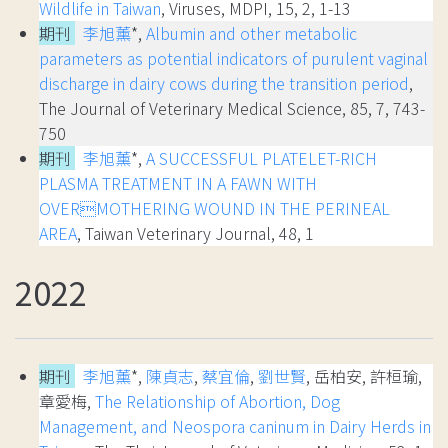
Wildlife in Taiwan
, Viruses, MDPI, 15, 2, 1-13
期刊
李旭薰
*,
Albumin and other metabolic
parameters as potential indicators of purulent vaginal
discharge in dairy cows during the transition period
,
The Journal of Veterinary Medical Science, 85, 7, 743-
750
期刊
李旭薰
*,
A SUCCESSFUL PLATELET-RICH
PLASMA TREATMENT IN A FAWN WITH
OVERMOTHERING WOUND IN THE PERINEAL
AREA
, Taiwan Veterinary Journal, 48, 1
2022
期刊
李旭薰
*,
陳貞志
,
蔡宜倫
,
劉世賢
, 岳柏安, 許桓瑜,
章愛梅,
The Relationship of Abortion, Dog
Management, and Neospora caninum in Dairy Herds in