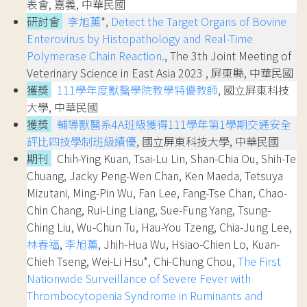
表會, 嘉義, 中華民國
研討會
李旭薰
*,
Detect the Target Organs of Bovine
Enterovirus by Histopathology and Real-Time
Polymerase Chain Reaction.
, The 3th Joint Meeting of
Veterinary Science in East Asia 2023 , 屏東縣, 中華民國
獲獎
111學年度獸醫學院教學特優教師
, 國立屏東科技
大學, 中華民國
獲獎
輔導獸醫系4A班級獲得111學年第1學期交通安全
評比四技學制班級績優
, 國立屏東科技大學, 中華民國
期刊
Chih-Ying Kuan, Tsai-Lu Lin, Shan-Chia Ou, Shih-Te
Chuang, Jacky Peng-Wen Chan, Ken Maeda, Tetsuya
Mizutani, Ming-Pin Wu, Fan Lee, Fang-Tse Chan, Chao-
Chin Chang, Rui-Ling Liang, Sue-Fung Yang, Tsung-
Ching Liu, Wu-Chun Tu, Hau-You Tzeng, Chia-Jung Lee,
林春福
,
李旭薰
, Jhih-Hua Wu, Hsiao-Chien Lo, Kuan-
Chieh Tseng, Wei-Li Hsu*, Chi-Chung Chou,
The First
Nationwide Surveillance of Severe Fever with
Thrombocytopenia Syndrome in Ruminants and