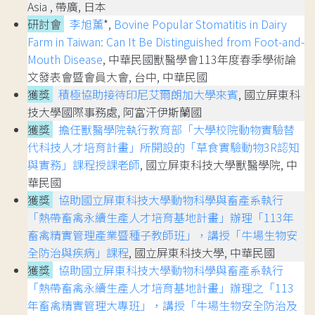
Asia , 帶廣, 日本
研討會
李旭薰
*,
Bovine Popular Stomatitis in Dairy
Farm in Taiwan: Can It Be Distinguished from Foot-and-
Mouth Disease
, 中華民國獸醫學會113年度春季學術論
文發表會暨會員大會, 台中, 中華民國
獲獎
積極協助接待印尼艾爾朗加大學來賓
, 國立屏東科
技大學國際事務處, 阿富汗伊斯蘭國
獲獎
擔任獸醫學院執行教育部「大學校院動物實驗替
代科技人才培育計畫」所開設的「草食實驗動物3R認知
與實務」課程授課老師
, 國立屏東科技大學獸醫學院, 中
華民國
獲獎
協助國立屏東科技大學動物科學與畜產系執行
「熱帶畜禽永續生產人才培育基地計畫」辦理「113年
畜禽精實管理產業暨種子教師班」，講授「牛場生物安
全防治與疾病」課程
, 國立屏東科技大學, 中華民國
獲獎
協助國立屏東科技大學動物科學與畜產系執行
「熱帶畜禽永續生產人才培育基地計畫」辦理之「113
年畜禽精實管理大專班」，講授「牛場生物安全防治及