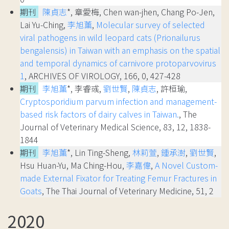
期刊
陳貞志
*, 章愛梅, Chen wan-jhen, Chang Po-Jen,
Lai Yu-Ching,
李旭薰
,
Molecular survey of selected
viral pathogens in wild leopard cats (Prionailurus
bengalensis) in Taiwan with an emphasis on the spatial
and temporal dynamics of carnivore protoparvovirus
1
, ARCHIVES OF VIROLOGY, 166, 0, 427-428
期刊
李旭薰
*, 李睿彧,
劉世賢
,
陳貞志
, 許桓瑜,
Cryptosporidium parvum infection and management-
based risk factors of dairy calves in Taiwan.
, The
Journal of Veterinary Medical Science, 83, 12, 1838-
1844
期刊
李旭薰
*, Lin Ting-Sheng,
林莉萱
,
鍾承澍
,
劉世賢
,
Hsu Huan-Yu, Ma Ching-Hou,
李嘉偉
,
A Novel Custom-
made External Fixator for Treating Femur Fractures in
Goats
, The Thai Journal of Veterinary Medicine, 51, 2
2020