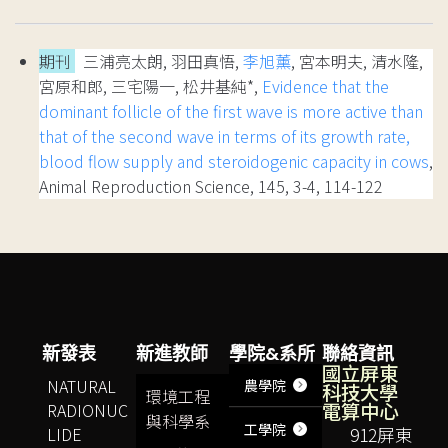
期刊
三浦亮太朗, 羽田真悟,
李旭薰
, 宮本明夫, 清水隆,
宮原和郎, 三宅陽一, 松井基純*,
Evidence that the
dominant follicle of the first wave is more active than
that of the second wave in terms of its growth rate,
blood flow supply and steroidogenic capacity in cows
,
Animal Reproduction Science, 145, 3-4, 114-122
新發表
新進教師
學院&系所
聯絡資訊
國立屏東
NATURAL
農學院
科技大學
環境工程
電算中心
RADIONUC
與科學系
工學院
LIDE
912屏東