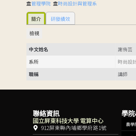
管理學院
時尚設計與管理系
簡介
研發績效
檢視
中文姓名
謝侑芸
系所
時尚設
職稱
講師
聯絡資訊
學院
國立屏東科技大學 電算中心
農學
912屏東縣內埔鄉學府路1號