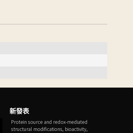
新發表
Protein source and redox-mediated
structural modifications, bioactivity,