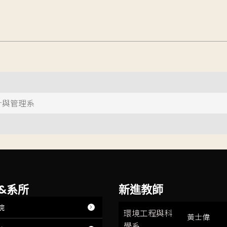
計與管理系
&系所
新進教師
院
環境工程與科
黃士偉
學系