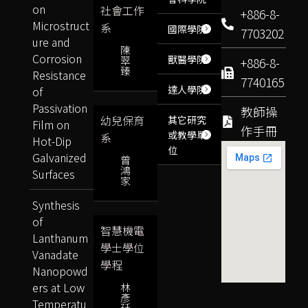
on
社會工作
+886-8-
Microstruct
系
國際學院
7703202
ure and
陳
Corrosion
獸醫學院
翠
+886-8-
臻
Resistance
7740165
達人學院
of
Passivation
教師操
幼兒保育
其它研究
Film on
作手冊
或教學單
系
Hot-Dip
位
Galvanized
曾
鴻
Surfaces
家
Synthesis
of
智慧機電
Lanthanum
學士學位
Vanadate
學程
Nanopowd
ers at Low
林
彥
Temperatu
廷