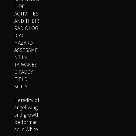
LIDE
ACTIVITIES
AND THEIR
RADIOLOG
ICAL
HAZARD
ASSESSME
NT IN
TAIWANES
E PADDY
FIELD
SOILS
Heredity of
angel wing
and growth
performan
ce in White