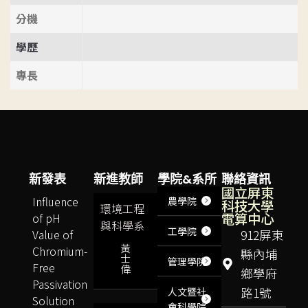
分機
學歷
專長
新發表
新進教師
學院&系所
聯絡資訊
國立屏東
Influence
農學院
科技大學
環境工程
電算中心
of pH
與科學系
工學院
Value of
912屏東
黃
Chromium-
縣內埔
士
管理學院
Free
偉
鄉學府
Passivation
路1號
人文暨社
Solution
會科學院