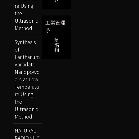
re Using
the
Ultrasonic
工業管理
Method
系
陳
Synthesis
詣
of
翰
Lanthanum
Vanadate
Nanopowd
ers at Low
Temperatu
re Using
the
Ultrasonic
Method
NATURAL
RADIONUC