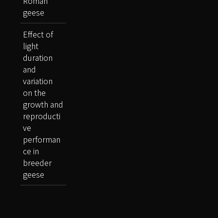
Roman
geese
Effect of
light
duration
and
variation
on the
growth and
reproducti
ve
performan
ce in
breeder
geese