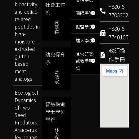
bioactivity,
社會工作
+886-8-
and celiac-
系
國際學院
7703202
related
陳
peptides in
獸醫學院
翠
+886-8-
臻
high-
7740165
達人學院
moisture
extruded
教師操
幼兒保育
其它研究
gluten-
作手冊
或教學單
系
based
位
meat
曾
鴻
analogs
家
Ecological
Dynamics
智慧機電
of Two
學士學位
Seed
學程
Predators,
Araecerus
林
彥
levipennis
廷