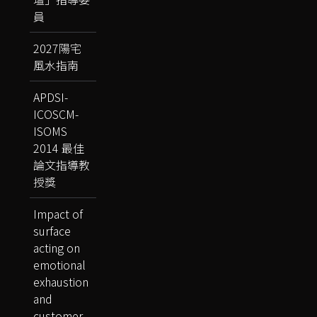
員
2027陽宅
風水指南
APDSI-
ICOSCM-
ISOMS
2014 最佳
論文指導教
授獎
Impact of
surface
acting on
emotional
exhaustion
and
customer-