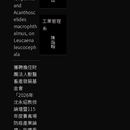
and
Acanthosc
elides
工業管理
macrophth
系
almus, on
陳
Leucaena
詣
翰
leucoceph
ala
獲聘擔任財
團法人獸醫
畜產發展基
金會
「2026年
沈永紹教授
論壇暨115
年度養禽場
防疫產業論
壇」指導委