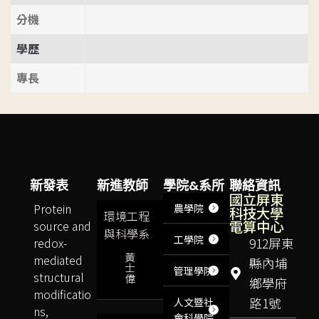
分機
學歷
專長
新發表
新進教師
學院&系所
聯絡資訊
國立屏東
Protein
農學院
科技大學
環境工程
電算中心
source and
與科學系
工學院
redox-
912屏東
黃
mediated
縣內埔
士
管理學院
structural
偉
鄉學府
modificatio
路1號
人文暨社
ns,
會科學院