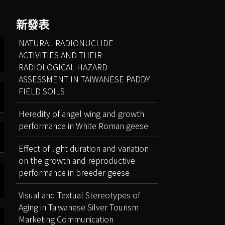
新發表
NATURAL RADIONUCLIDE
ACTIVITIES AND THEIR
RADIOLOGICAL HAZARD
ASSESSMENT IN TAIWANESE PADDY
FIELD SOILS
Heredity of angel wing and growth
performance in White Roman geese
Effect of light duration and variation
on the growth and reproductive
performance in breeder geese
Visual and Textual Stereotypes of
Aging in Taiwanese Silver Tourism
Marketing Communication