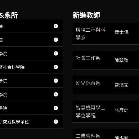
&系所
新進教師
院
環境工程與科
黃士偉
學系
院
學院
社會工作系
陳翠臻
暨社會科學院
學院
幼兒保育系
曾鴻家
學院
智慧機電學士
學院
林彥廷
學位學程
研究或教學單位
工業管理系
陳詣翰