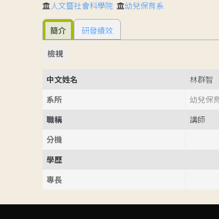
人文暨社會科學院
幼兒保育系
簡介
研發績效
檢視
中文姓名
林群智
系所
幼兒保
職稱
講師
分機
學歷
專長