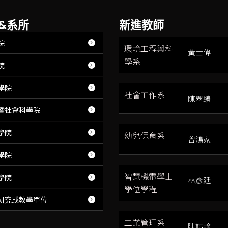
&系所
新進教師
院
環境工程與科
黃士偉
學系
院
學院
社會工作系
陳翠臻
暨社會科學院
學院
幼兒保育系
曾鴻家
學院
智慧機電學士
學院
林彥廷
學位學程
研究或教學單位
工業管理系
陳詣翰