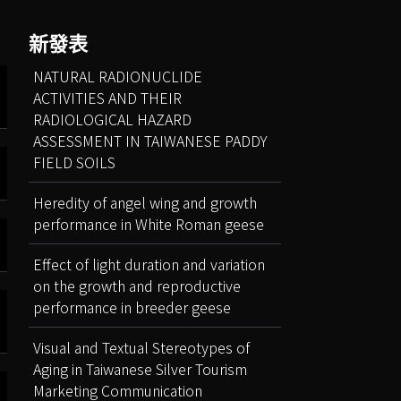
新發表
NATURAL RADIONUCLIDE
ACTIVITIES AND THEIR
RADIOLOGICAL HAZARD
ASSESSMENT IN TAIWANESE PADDY
FIELD SOILS
Heredity of angel wing and growth
performance in White Roman geese
Effect of light duration and variation
on the growth and reproductive
performance in breeder geese
Visual and Textual Stereotypes of
Aging in Taiwanese Silver Tourism
Marketing Communication