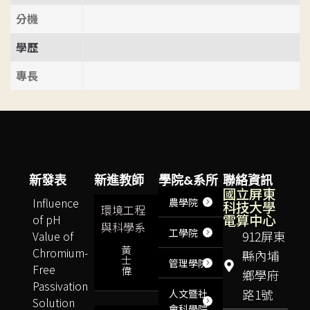
分機
學歷
專長
新發表
新進教師
學院&系所
聯絡資訊
國立屏東
Influence
農學院
科技大學
環境工程
電算中心
of pH
與科學系
工學院
Value of
912屏東
黃
Chromium-
縣內埔
士
管理學院
Free
偉
鄉學府
Passivation
路1號
人文暨社
Solution
會科學院