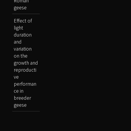
Roman
geese
Effect of
light
duration
and
variation
on the
growth and
reproducti
ve
performan
ce in
breeder
geese