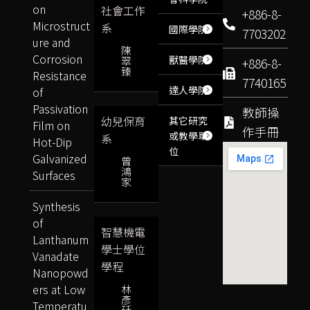
on
社會工作
+886-8-
Microstruct
系
國際學院
7703202
ure and
陳
Corrosion
獸醫學院
翠
+886-8-
臻
Resistance
7740165
達人學院
of
Passivation
教師操
幼兒保育
其它研究
Film on
作手冊
或教學單
系
Hot-Dip
位
Galvanized
曾
鴻
Surfaces
家
Synthesis
of
智慧機電
Lanthanum
學士學位
Vanadate
學程
Nanopowd
ers at Low
林
彥
Temperatu
廷