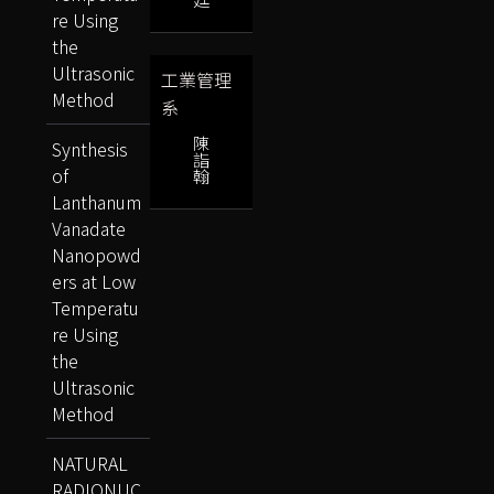
re Using
the
Ultrasonic
工業管理
Method
系
陳
Synthesis
詣
of
翰
Lanthanum
Vanadate
Nanopowd
ers at Low
Temperatu
re Using
the
Ultrasonic
Method
NATURAL
RADIONUC