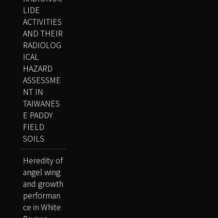
LIDE
ACTIVITIES
AND THEIR
RADIOLOG
ICAL
HAZARD
ASSESSME
NT IN
TAIWANES
E PADDY
FIELD
SOILS
Heredity of
angel wing
and growth
performan
ce in White