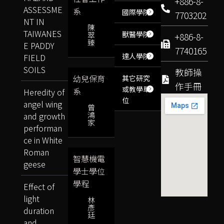
+886-8-
ASSESSME
系
國際學院
7703202
NT IN
陳
TAIWANES
獸醫學院
翠
+886-8-
臻
E PADDY
7740165
達人學院
FIELD
SOILS
教師操
幼兒保育
其它研究
作手冊
或教學單
系
Heredity of
位
angel wing
曾
鴻
and growth
家
performan
ce in White
Roman
智慧機電
geese
學士學位
學程
Effect of
light
林
彥
duration
廷
and