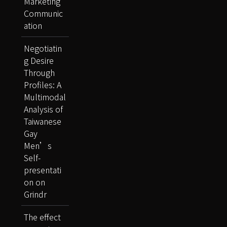
Marketing
Communic
ation
Negotiatin
g Desire
Through
Profiles: A
Multimodal
Analysis of
Taiwanese
Gay
Men’s
Self-
presentati
on on
Grindr
The effect