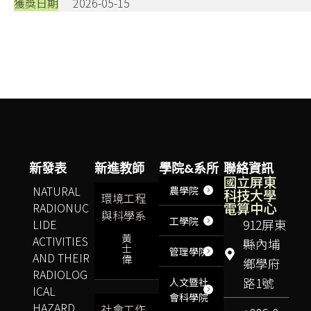
獲獎日期
2026-05-15
新發表
新進教師
學院&系所
聯絡資訊
國立屏東
NATURAL
農學院
科技大學
環境工程
電算中心
RADIONUC
與科學系
工學院
LIDE
912屏東
黃
ACTIVITIES
縣內埔
士
管理學院
AND THEIR
偉
鄉學府
RADIOLOG
路1號
人文暨社
ICAL
會科學院
HAZARD
社會工作