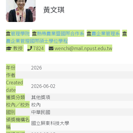
黃文琪
管理學院
熱帶農業暨國際合作系
農企業管理系
農企業管理國際碩士學位學程
教授
7824
wenchi@mail.npust.edu.tw
年份
2026
作者
Created
2026-06-02
date
獲獎分類
其他獎項
校內／校外
校內
國別
中華民國
頒獎機構名
國立屏東科技大學
稱