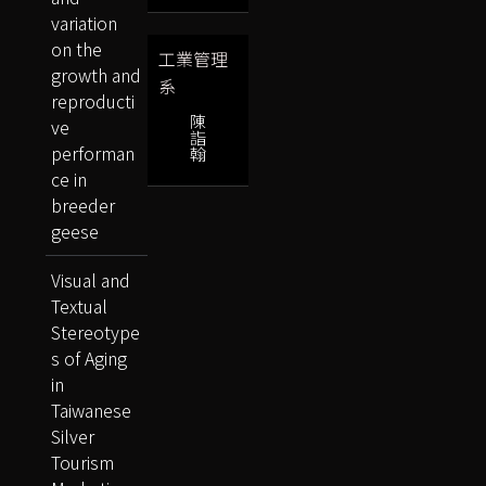
variation
on the
工業管理
growth and
系
reproducti
陳
ve
詣
performan
翰
ce in
breeder
geese
Visual and
Textual
Stereotype
s of Aging
in
Taiwanese
Silver
Tourism