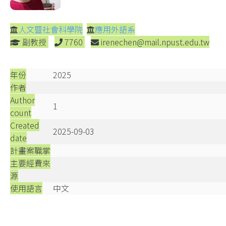
人文暨社會科學院
應用外語系
副教授
7760
irenechen@mail.npust.edu.tw
年份
2025
作者
Author
1
count
Created
2025-09-03
date
計畫案職掌
主要經費來
源
使用語言
中文