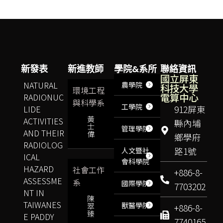
新發表
新進教師
學院&系所
聯絡資訊
國立屏東
NATURAL
農學院
科技大學
環境工程
電算中心
RADIONUC
與科學系
工學院
LIDE
912屏東
黃
ACTIVITIES
縣內埔
士
管理學院
AND THEIR
偉
鄉學府
RADIOLOG
路1號
人文暨社
ICAL
會科學院
HAZARD
社會工作
+886-8-
ASSESSME
系
國際學院
7703202
NT IN
陳
TAIWANES
獸醫學院
翠
+886-8-
臻
E PADDY
7740165