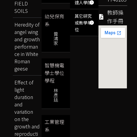
達人學院
FIELD
SOILS
教師操
幼兒保育
其它研究
作手冊
或教學單
系
Heredity of
位
angel wing
曾
鴻
and growth
家
performan
ce in White
Roman
智慧機電
geese
學士學位
學程
Effect of
light
林
彥
duration
廷
and
variation
on the
工業管理
growth and
系
reproducti