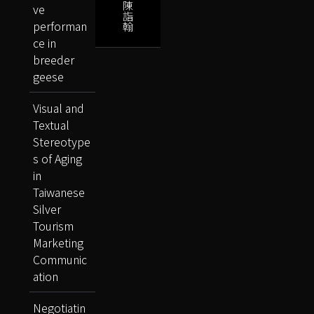
陳
ve
詣
performan
翰
ce in
breeder
geese
Visual and
Textual
Stereotype
s of Aging
in
Taiwanese
Silver
Tourism
Marketing
Communic
ation
Negotiatin