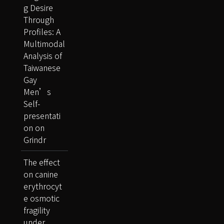
g Desire
Through
Profiles: A
Multimodal
Analysis of
Taiwanese
Gay
Men’s
Self-
presentati
on on
Grindr
The effect
on canine
erythrocyt
e osmotic
fragility
under