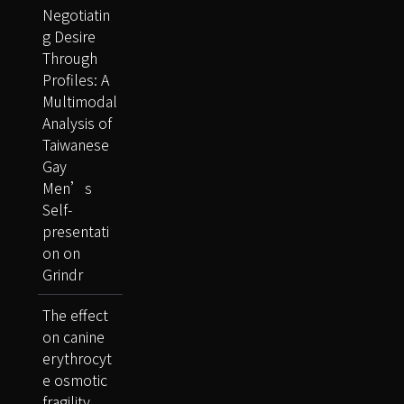
Negotiatin
g Desire
Through
Profiles: A
Multimodal
Analysis of
Taiwanese
Gay
Men’s
Self-
presentati
on on
Grindr
The effect
on canine
erythrocyt
e osmotic
fragility