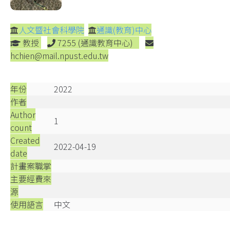
人文暨社會科學院
通識(教育)中心
教授
7255 (通識教育中心)
hchien@mail.npust.edu.tw
年份
2022
作者
Author
1
count
Created
2022-04-19
date
計畫案職掌
主要經費來
源
使用語言
中文