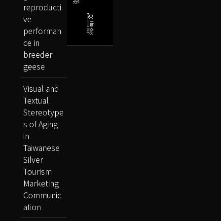
reproducti
陳
ve
詣
performan
翰
ce in
breeder
geese
Visual and
Textual
Stereotype
s of Aging
in
Taiwanese
Silver
Tourism
Marketing
Communic
ation