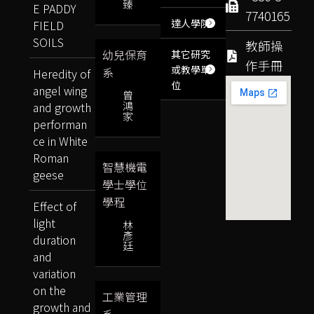
臻
E PADDY
7740165
達人學院
FIELD
SOILS
教師操
幼兒保育
其它研究
作手冊
或教學單
系
Heredity of
位
angel wing
曾
鴻
and growth
家
performan
ce in White
Roman
智慧機電
geese
學士學位
學程
Effect of
light
林
彥
duration
廷
and
variation
on the
工業管理
growth and
系