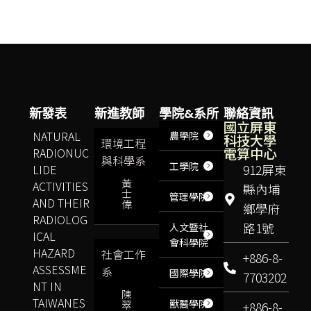
新發表
新進教師
學院&系所
聯絡資訊
國立屏東
NATURAL
農學院
科技大學
環境工程
電算中心
RADIONUC
與科學系
工學院
LIDE
912屏東
黃
ACTIVITIES
縣內埔
士
管理學院
AND THEIR
偉
鄉學府
RADIOLOG
路1號
人文暨社
ICAL
會科學院
HAZARD
社會工作
+886-8-
ASSESSME
系
國際學院
7703202
NT IN
陳
TAIWANES
獸醫學院
翠
+886-8-