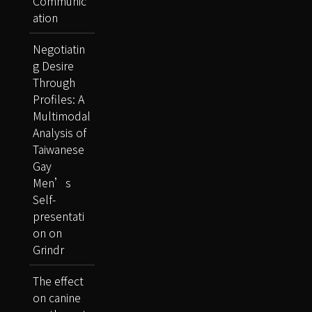
Communic
ation
Negotiatin
g Desire
Through
Profiles: A
Multimodal
Analysis of
Taiwanese
Gay
Men’s
Self-
presentati
on on
Grindr
The effect
on canine