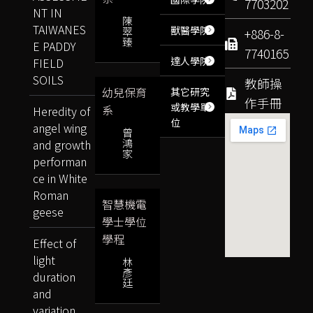
7703202
NT IN
陳
TAIWANES
獸醫學院
翠
+886-8-
臻
E PADDY
7740165
達人學院
FIELD
SOILS
教師操
幼兒保育
其它研究
作手冊
或教學單
系
Heredity of
位
angel wing
曾
鴻
and growth
家
performan
ce in White
Roman
智慧機電
geese
學士學位
學程
Effect of
light
林
彥
duration
廷
and
variation