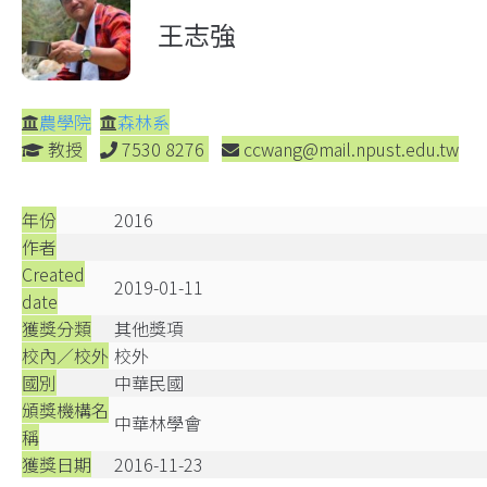
王志強
農學院
森林系
教授
7530 8276
ccwang@mail.npust.edu.tw
年份
2016
作者
Created
2019-01-11
date
獲獎分類
其他獎項
校內／校外
校外
國別
中華民國
頒獎機構名
中華林學會
稱
獲獎日期
2016-11-23