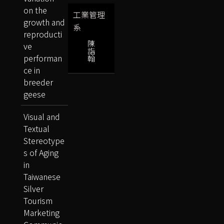
on the
工業管理
growth and
系
reproducti
陳
ve
詣
performan
翰
ce in
breeder
geese
Visual and
Textual
Stereotype
s of Aging
in
Taiwanese
Silver
Tourism
Marketing