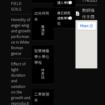
7740165
達人學院
FIELD
SOILS
教師操
幼兒保育
其它研究
作手冊
或教學單
系
Heredity of
位
angel wing
曾
鴻
and growth
家
performan
ce in White
Roman
智慧機電
geese
學士學位
學程
Effect of
light
林
彥
duration
廷
and
variation
on the
工業管理
growth and
系
reproducti