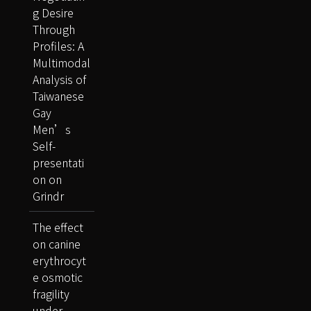
g Desire
Through
Profiles: A
Multimodal
Analysis of
Taiwanese
Gay
Men’s
Self-
presentati
on on
Grindr
The effect
on canine
erythrocyt
e osmotic
fragility
under