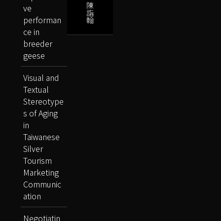
陳
ve
詣
performan
翰
ce in
breeder
geese
Visual and
Textual
Stereotype
s of Aging
in
Taiwanese
Silver
Tourism
Marketing
Communic
ation
Negotiatin