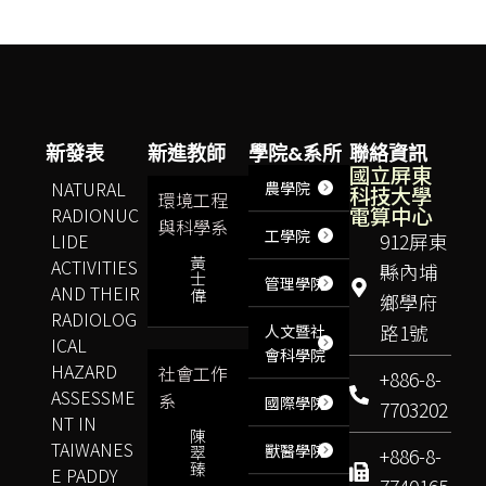
新發表
新進教師
學院&系所
聯絡資訊
國立屏東
NATURAL
農學院
科技大學
環境工程
電算中心
RADIONUC
與科學系
工學院
LIDE
912屏東
黃
ACTIVITIES
縣內埔
士
管理學院
AND THEIR
偉
鄉學府
RADIOLOG
路1號
人文暨社
ICAL
會科學院
HAZARD
社會工作
+886-8-
ASSESSME
系
國際學院
7703202
NT IN
陳
TAIWANES
獸醫學院
翠
+886-8-
臻
E PADDY