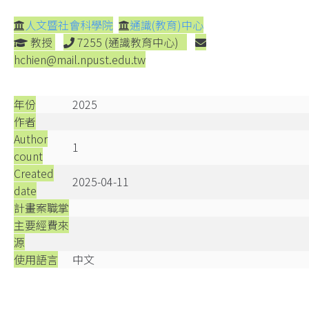
人文暨社會科學院
通識(教育)中心
教授
7255 (通識教育中心)
hchien@mail.npust.edu.tw
年份
2025
作者
Author
1
count
Created
2025-04-11
date
計畫案職掌
主要經費來
源
使用語言
中文