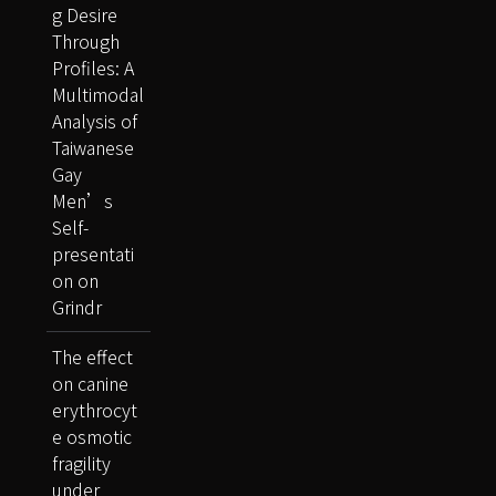
g Desire
Through
Profiles: A
Multimodal
Analysis of
Taiwanese
Gay
Men’s
Self-
presentati
on on
Grindr
The effect
on canine
erythrocyt
e osmotic
fragility
under