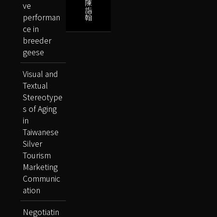
陳
ve
詣
performan
翰
ce in
breeder
geese
Visual and
Textual
Stereotype
s of Aging
in
Taiwanese
Silver
Tourism
Marketing
Communic
ation
Negotiatin