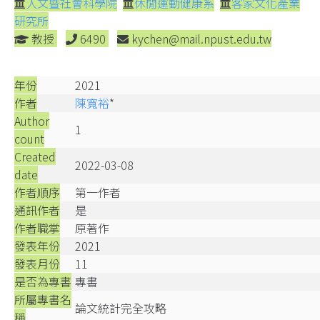
人文暨社會科學院
休閒運動健康系
客家文化產業
研究所
教授
6490
kychen@mail.npust.edu.tw
年份
2021
作者
陳寬裕
*
Author
1
count
Created
2022-03-08
date
作者順序
第一作者
通訊作者
是
作者職掌
原著作
發表年份
2021
發表月份
11
是否為專書
專書
所屬專書名
論文統計完全攻略
稱