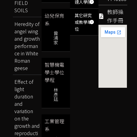
達人學院
FIELD
SOILS
教師操
幼兒保育
其它研究
作手冊
或教學單
系
Heredity of
位
angel wing
曾
鴻
and growth
家
performan
ce in White
Roman
智慧機電
geese
學士學位
學程
Effect of
light
林
彥
duration
廷
and
variation
on the
工業管理
growth and
系
reproducti