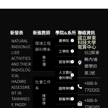
新發表
新進教師
學院&系所
聯絡資訊
國立屏東
NATURAL
農學院
科技大學
環境工程
電算中心
RADIONUC
與科學系
工學院
LIDE
912屏東
黃
ACTIVITIES
縣內埔
士
管理學院
AND THEIR
偉
鄉學府
RADIOLOG
路1號
人文暨社
ICAL
會科學院
HAZARD
社會工作
+886-8-
ASSESSME
系
國際學院
7703202
NT IN
陳
TAIWANES
獸醫學院
翠
+886-8-
臻
E PADDY
7740165