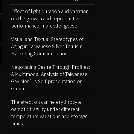
Effect of light duration and variation
on the growth and reproductive
performance in breeder geese
Visual and Textual Stereotypes of
Aging in Taiwanese Silver Tourism
Marketing Communication
Negotiating Desire Through Profiles:
A Multimodal Analysis of Taiwanese
Gay Men’s Self-presentation on
Grindr
The effect on canine erythrocyte
osmotic fragility under different
temperature variations and storage
times