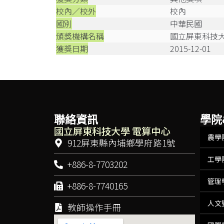
校內／校外
校內
國別
中華民國
頒獎機構名稱
國立屏東科技
獲獎日期
2015-12-01
聯絡資訊
學院
國立屏東科技大學 電算中心
農學
912屏東縣內埔鄉學府路1號
工學
+886-8-7703202
管理
+886-8-7740165
人文
教師操作手冊