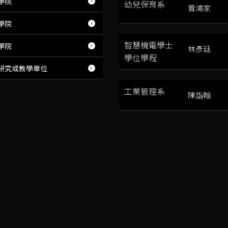
學院
幼兒保育系
曾鴻家
學院
智慧機電學士
學院
林彥廷
學位學程
研究或教學單位
工業管理系
陳詣翰