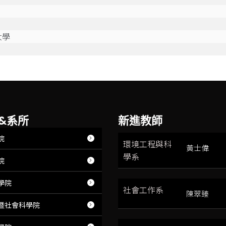
大學
&系所
新進教師
院
環境工程與科
黃士偉
學系
院
學院
社會工作系
陳翠臻
暨社會科學院