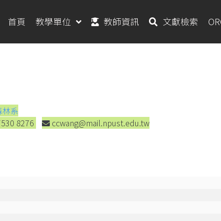
首頁
教學單位
教師資訊
文獻檢索
O
森林系
7530 8276
ccwang@mail.npust.edu.tw