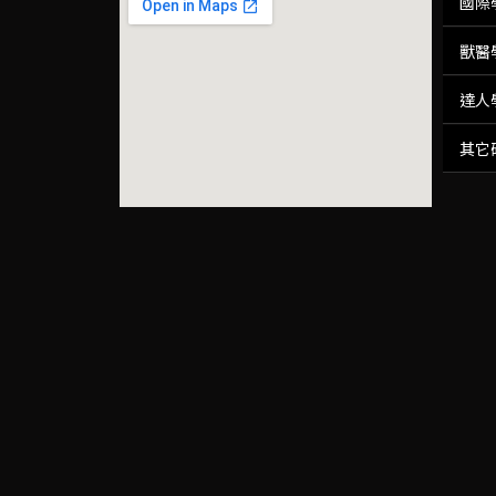
國際
獸醫
達人
其它