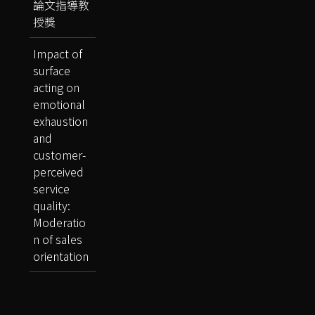
論文指導教
授獎
Impact of
surface
acting on
emotional
exhaustion
and
customer-
perceived
service
quality:
Moderatio
n of sales
orientation