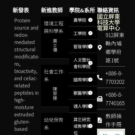
新發表
新進教師
學院&系所
聯絡資訊
國立屏東
Protein
農學院
科技大學
環境工程
電算中心
source and
與科學系
工學院
redox-
912屏東
黃
mediated
縣內埔
士
管理學院
structural
偉
鄉學府
modificatio
路1號
人文暨社
ns,
會科學院
bioactivity,
社會工作
+886-8-
and celiac-
系
國際學院
7703202
related
陳
peptides in
獸醫學院
翠
+886-8-
臻
high-
7740165
達人學院
moisture
extruded
教師操
幼兒保育
其它研究
gluten-
作手冊
或教學單
系
based
位