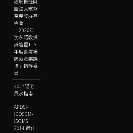
獲聘擔任財
團法人獸醫
畜產發展基
金會
「2026年
沈永紹教授
論壇暨115
年度養禽場
防疫產業論
壇」指導委
員
2027陽宅
風水指南
APDSI-
ICOSCM-
ISOMS
2014 最佳