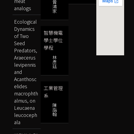
meat
曾
鴻
analogs
家
Ecological
Dynamics
智慧機電
of Two
學士學位
Seed
學程
Predators,
Araecerus
林
彥
levipennis
廷
and
Acanthosc
elides
工業管理
macrophth
系
almus, on
陳
Leucaena
詣
翰
leucoceph
ala