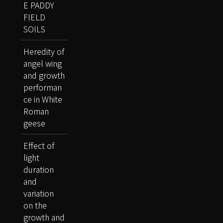
E PADDY
FIELD
SOILS
Heredity of
angel wing
and growth
performan
ce in White
Roman
geese
Effect of
light
duration
and
variation
on the
growth and