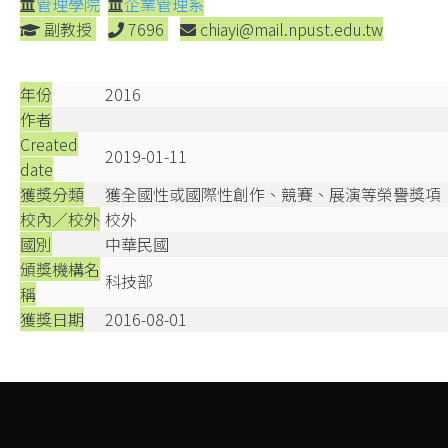
管理學院
企業管理系
副教授
7696
chiayi@mail.npust.edu.tw
年份
2016
作者
Created
2019-01-11
date
獲獎分類
獲全國性或國際性創作、競賽、展演等榮譽獎項
校內／校外
校外
國別
中華民國
頒獎機構名
科技部
稱
獲獎日期
2016-08-01