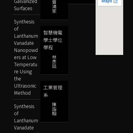
Galvanized
曾
鴻
Surfaces
家
Synthesis
of
智慧機電
Lanthanum
學士學位
Vanadate
學程
Nanopowd
ers at Low
林
彥
Temperatu
廷
re Using
the
Ultrasonic
工業管理
Method
系
陳
Synthesis
詣
of
翰
Lanthanum
Vanadate