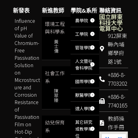
新發表
新進教師
學院&系所
聯絡資訊
國立屏東
Influence
農學院
科技大學
環境工程
電算中心
of pH
與科學系
工學院
Value of
912屏東
黃
Chromium-
縣內埔
士
管理學院
Free
偉
鄉學府
Passivation
路1號
人文暨社
Solution
會科學院
on
社會工作
+886-8-
Microstruct
系
國際學院
7703202
ure and
陳
Corrosion
獸醫學院
翠
+886-8-
臻
Resistance
7740165
達人學院
of
Passivation
教師操
幼兒保育
其它研究
Film on
作手冊
或教學單
系
Hot-Dip
位