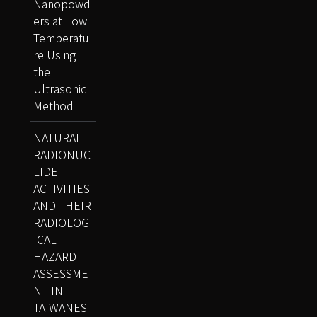
Nanopowd
ers at Low
Temperatu
re Using
the
Ultrasonic
Method
NATURAL
RADIONUC
LIDE
ACTIVITIES
AND THEIR
RADIOLOG
ICAL
HAZARD
ASSESSME
NT IN
TAIWANES